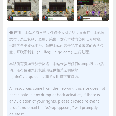
声明：本站所有文章，任何个人或组织，在未征得本站同
意时，禁止复制、盗用、采集、发布本站内容到任何网站、
书籍等各类媒体平台。如若本站内容侵犯了原著者的合法权
益，可联系我们（hljlife@vip.qq.com）进行处理。
本站所有资源来源于网络，本站未参与任何dump或hack活
动。若有侵犯您的权益请提供相关证明致邮
hljlife@vip.qq.com，我将及时撤下该资源。
All resources come from the network, this site does not
participate in any dump or hack activities, if there is
any violation of your rights, please provide relevant
proof and email hljlife@vip.qq.com, I will promptly
delete it.