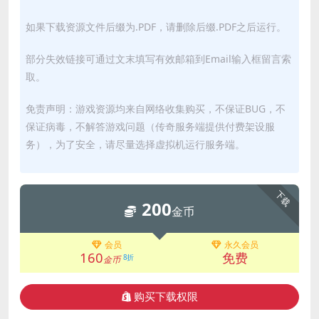
如果下载资源文件后缀为.PDF，请删除后缀.PDF之后运行。
部分失效链接可通过文末填写有效邮箱到Email输入框留言索
取。
免责声明：游戏资源均来自网络收集购买，不保证BUG，不
保证病毒，不解答游戏问题（传奇服务端提供付费架设服
务），为了安全，请尽量选择虚拟机运行服务端。
下载
200
金币
会员
永久会员
160
免费
8折
金币
购买下载权限