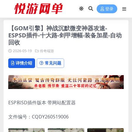
登录
【GOM引擎】神战沉默微变神器攻速-
ESPSD插件-十大路-剑甲增幅-装备加星-自动
回收
2026-05-19
传奇端游
详情介绍
常见问题
ESP和SD插件版本 带网站配置器
文件编号：CQDY260519006