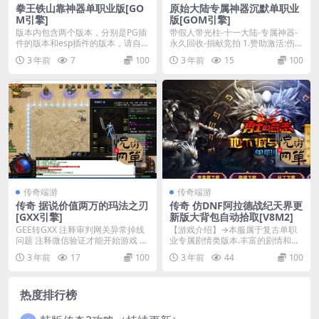
拳王铁山靠神器单职业版[GO
原始大陆专属神器沉默单职业
M引擎]
版[GOM引擎]
版本内包含两个版本，分别是PG插
带假人带光柱-十一大陆-专属神器-
件的版本和esp插件的版本，请自行
永久回收-捐献竞拍 1.赞助激活:伤害
选用PG或Es...
吸收+1...
3 年前
7
100
3 年前
15
100
传奇端游
传奇端游
传奇 据说价值两万的玛法之刃
传奇 仿DNF阿拉德战纪天界更
[GXX引擎]
新版大背包自动拾取[V8M2]
GEE转GXX 注释审判网关异常掉线
【游戏介绍】→本服属于复古单职
问题 注释微信验证才能开始游戏 注
业专属剧情类版本.丰富的剧情和玩
释微信图群...
法！地图全靠跑,装...
3 年前
17
100
3 年前
44
100
热度排行榜