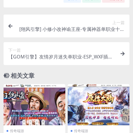
上一篇
[翎风引擎] 小修小改神谕王座-专属神器单职业十一
大陆-种族神印-沉默命格-炫酷
下一篇
【GOM引擎】友情岁月迷失单职业-ESP_WXF插件-
神器鉴定-加星强化-自动回收-烈火圣地
相关文章
传奇端游
传奇端游