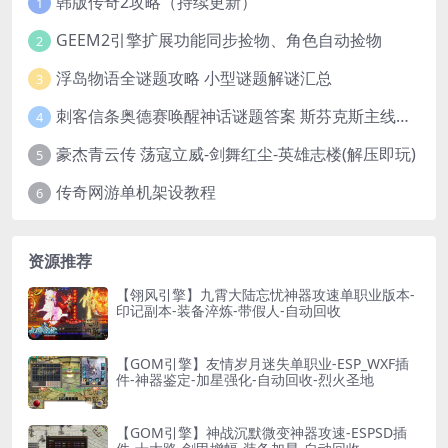
韩版传奇2攻略（持续更新）
1
GEEM2引擎扩展功能同步捡物、角色自动捡物
2
浮岛物语全谜题攻略 小型谜题解谜汇总
3
刺客信条奥德赛唤醒神话谜题答案 斯芬克斯主线攻略
4
豪杰青云传 荡寇立威-剑舞红尘-英雄志楼(解压即玩)
5
传奇网游单机架设教程
6
资源推荐
【翎风引擎】九霄大陆忘忧神器攻速单职业版本-
印记副本-装备淬炼-带假人-自动回收
【GOM引擎】友情岁月迷失单职业-ESP_WXF插
件-神器鉴定-加星强化-自动回收-烈火圣地
【GOM引擎】神战沉默微变神器攻速-ESPSD插