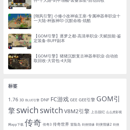
件-十大路-剑甲增幅-装备加星-自动回收
[翎风引擎] 小修小改神谕王座-专属神器单职业十
一大陆-种族神印-沉默命格-炫酷
【GOM引擎】逐梦之都-高清单职业-天赋技能-鉴
定装备-BUFF副本
【GOM引擎】猪猪沉默复古神器单职业-自动拾
取回收-大背包-4大陆
标签
GOM引
FC游戏
1.76
DNF
GEE引擎
GEE
3D
BLUE引擎
swich
switch
擎
V8M2引擎
上古战纪
么么虎影视
传奇
传奇世界
传奇3
冒险岛
剑侠情缘2
网app下载
剑侠情缘
剑侠