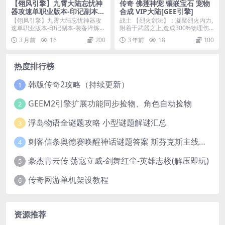
【翎风引擎】九霄大陆忘忧神
传奇 佛莲神宠 镶嵌宝石 宠物
器攻速单职业版本-印记副本-
合成 VIP大陆[GEE引擎]
装备淬炼-带假人-自动回收
【翎风引擎】九霄大陆忘忧神器攻
战士 【烈火剑法】：凝聚烈火内力,
速单职业版本-印记副本-装备淬炼-
附着于武器之上,造成300%物理伤
带假人-自动回收...
害 【擒龙手...
3 月前
16
200
3 年前
18
100
热度排行榜
韩版传奇2攻略（持续更新）
1
GEEM2引擎扩展功能同步捡物、角色自动捡物
2
浮岛物语全谜题攻略 小型谜题解谜汇总
3
刺客信条奥德赛唤醒神话谜题答案 斯芬克斯主线攻略
4
豪杰青云传 荡寇立威-剑舞红尘-英雄志楼(解压即玩)
5
传奇网游单机架设教程
6
资源推荐