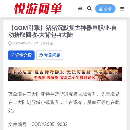
登录
【GOM引擎】猪猪沉默复古神器单职业-自
动拾取回收-大背包-4大陆
2026-05-19
传奇端游
详情介绍
常见问题
万象境在三大陆亚特兰蒂斯进究极古城晋升。先天境界
在二大陆进异域小镇晋升，上古佩令，魔血石等也在此
处。
文件编号：CQDY260519002