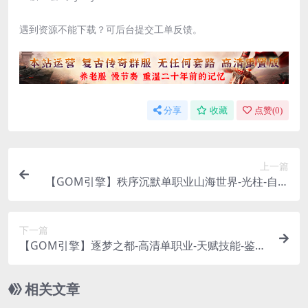
遇到资源不能下载？可后台提交工单反馈。
分享
收藏
点赞(
0
)
上一篇
【GOM引擎】秩序沉默单职业山海世界-光柱-自动
回收-带网站
下一篇
【GOM引擎】逐梦之都-高清单职业-天赋技能-鉴定
装备-BUFF副本
相关文章