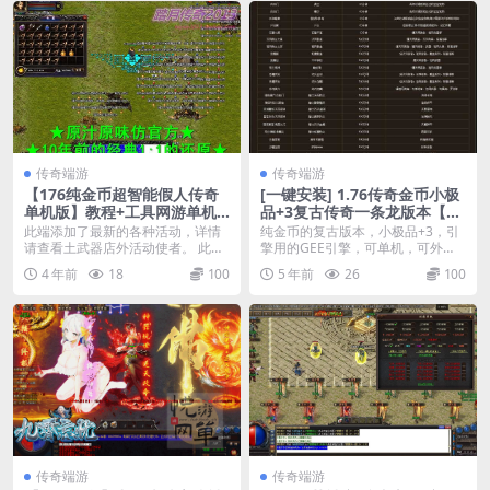
传奇端游
传奇端游
【176纯金币超智能假人传奇
[一键安装] 1.76传奇金币小极
单机版】教程+工具网游单机
品+3复古传奇一条龙版本【GE
一键端仿官方
E引擎】
此端添加了最新的各种活动，详情
纯金币的复古版本，小极品+3，引
请查看土武器店外活动使者。 此端
擎用的GEE引擎，可单机，可外
无三破，无元素，无...
网！ 没有补丁，登...
4 年前
18
100
5 年前
26
100
传奇端游
传奇端游