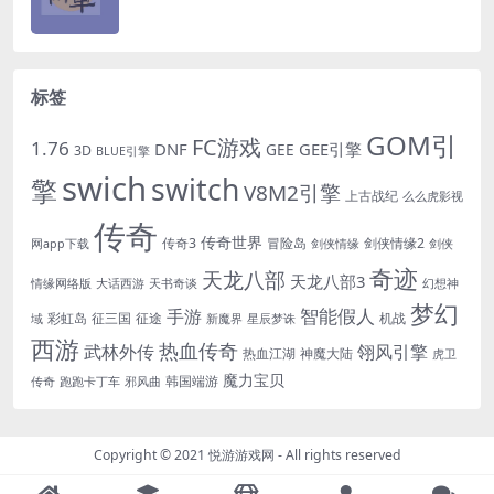
标签
GOM引
FC游戏
1.76
DNF
GEE引擎
GEE
3D
BLUE引擎
swich
switch
擎
V8M2引擎
上古战纪
么么虎影视
传奇
传奇世界
传奇3
冒险岛
剑侠情缘2
网app下载
剑侠情缘
剑侠
奇迹
天龙八部
天龙八部3
情缘网络版
大话西游
天书奇谈
幻想神
梦幻
手游
智能假人
彩虹岛
征三国
征途
机战
域
新魔界
星辰梦诛
西游
热血传奇
翎风引擎
武林外传
热血江湖
神魔大陆
虎卫
魔力宝贝
韩国端游
传奇
跑跑卡丁车
邪风曲
Copyright © 2021
悦游游戏网
- All rights reserved