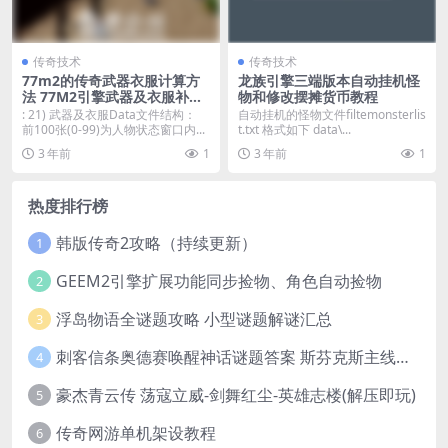
传奇技术
传奇技术
77m2的传奇武器衣服计算方
龙族引擎三端版本自动挂机怪
法 77M2引擎武器及衣服补丁
物和修改摆摊货币教程
设置范例讲解
: 21) 武器及衣服Data文件结构：
自动挂机的怪物文件filtemonsterlis
前100张(0-99)为人物状态窗口内...
t.txt 格式如下 data\...
3 年前
1
3 年前
1
热度排行榜
韩版传奇2攻略（持续更新）
1
GEEM2引擎扩展功能同步捡物、角色自动捡物
2
浮岛物语全谜题攻略 小型谜题解谜汇总
3
刺客信条奥德赛唤醒神话谜题答案 斯芬克斯主线攻略
4
豪杰青云传 荡寇立威-剑舞红尘-英雄志楼(解压即玩)
5
传奇网游单机架设教程
6