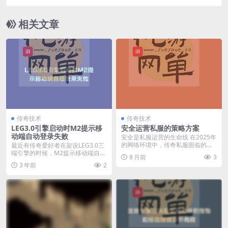
相关文章
传奇技术
传奇技术
LEG3.0引擎启动时M2提示移
安全运营私服的策略方案
动端自动登录失败
安全是私服运营的生命线 在2025年
的网络环境中，传奇私服面临的已
最近有传奇爱好者在架设LEG3.0三
不再是简单的游...
端引擎的时候，M2提示移动端自动
8 月前
3
登录失败 A...
3 年前
2