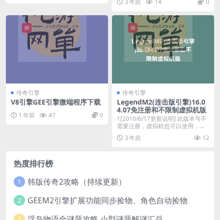
3 年前
14
0
传奇引擎
传奇引擎
V8引擎GEE引擎微端程序下载
LegendM2(连击版引擎)16.0
4.07免注册和不限制虚拟机版
1 年前
47
0
1[2010/6/17更新说明] 此版本号不
需要注册，虚拟机也可以使用，非
常的方...
3 年前
12
热度排行榜
韩版传奇2攻略（持续更新）
1
GEEM2引擎扩展功能同步捡物、角色自动捡物
2
浮岛物语全谜题攻略 小型谜题解谜汇总
3