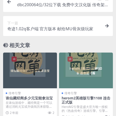
dbc200064位/32位下载 免费中文汉化版 传奇架设
工具
下一篇
奇迹1.02q客户端 官方版本 献给MU骨灰级玩家
相关文章
传奇引擎
传奇引擎
诛仙藏经阁多少元宝能拿法宝
herom2英雄版引擎1108 连击
正式版
在诛仙游戏中，藏经阁是一个可以
通过消耗元宝或升级阅历来获取法
HeroM2引擎是盛大官方唯一授权
宝的重要系统。关于“...
的《热血传奇》游戏引擎。引擎原
2 年前
2
名SKYM2，后...