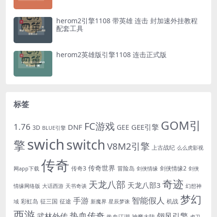
herom2引擎1108 带英雄 连击 封加速外挂教程
配套工具
herom2英雄版引擎1108 连击正式版
标签
GOM引
FC游戏
1.76
DNF
GEE引擎
GEE
3D
BLUE引擎
swich
switch
擎
V8M2引擎
上古战纪
么么虎影视
传奇
传奇世界
传奇3
冒险岛
剑侠情缘2
网app下载
剑侠情缘
剑侠
奇迹
天龙八部
天龙八部3
情缘网络版
大话西游
天书奇谈
幻想神
梦幻
手游
智能假人
彩虹岛
征三国
征途
机战
域
新魔界
星辰梦诛
西游
热血传奇
翎风引擎
武林外传
热血江湖
神魔大陆