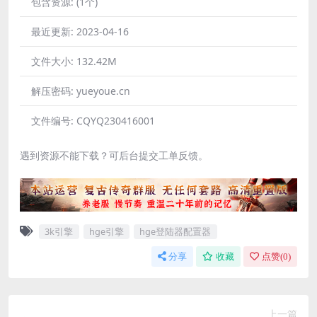
包含资源:
(1个)
最近更新:
2023-04-16
文件大小:
132.42M
解压密码:
yueyoue.cn
文件编号:
CQYQ230416001
遇到资源不能下载？可后台提交工单反馈。
3k引擎
hge引擎
hge登陆器配置器
分享
收藏
点赞(
0
)
上一篇