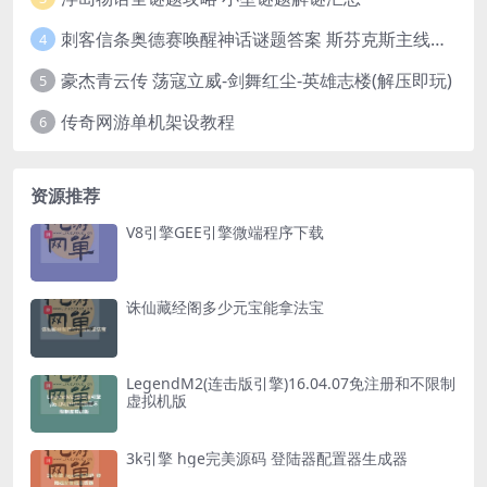
刺客信条奥德赛唤醒神话谜题答案 斯芬克斯主线攻略
4
豪杰青云传 荡寇立威-剑舞红尘-英雄志楼(解压即玩)
5
传奇网游单机架设教程
6
资源推荐
V8引擎GEE引擎微端程序下载
诛仙藏经阁多少元宝能拿法宝
LegendM2(连击版引擎)16.04.07免注册和不限制
虚拟机版
3k引擎 hge完美源码 登陆器配置器生成器