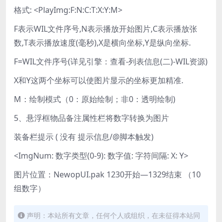
格式: <PlayImg:F:N:C:T:X:Y:M>
F表示WIL文件序号,N表示播放开始图片,C表示播放张
数,T表示播放速度(毫秒),X是横向坐标,Y是纵向坐标.
F=WIL文件序号(详见引擎：查看-列表信息(二)-WIL资源)
X和Y这两个坐标可以使图片显示的坐标更加精准.
M：绘制模式（0：原始绘制；非0：透明绘制)
5、悬浮框物品备注属性栏将数字转换为图片
装备栏提示 ( 没有 提示信息/@脚本触发)
<ImgNum: 数字类型(0-9): 数字值: 字符间隔: X: Y>
图片位置：NewopUI.pak 1230开始—1329结束 （10
组数字）
声明：本站所有文章，任何个人或组织，在未征得本站同