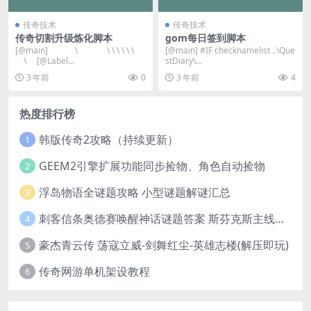
传奇技术
传奇技术
传奇切割升级炼化脚本
gom每日签到脚本
[@main] \ \ \ \ \ \ \
[@main] #IF checknamelist ..\Que
\ [@Label...
stDiary\...
3 年前
0
3 年前
4
热度排行榜
韩版传奇2攻略（持续更新）
1
GEEM2引擎扩展功能同步捡物、角色自动捡物
2
浮岛物语全谜题攻略 小型谜题解谜汇总
3
刺客信条奥德赛唤醒神话谜题答案 斯芬克斯主线攻略
4
豪杰青云传 荡寇立威-剑舞红尘-英雄志楼(解压即玩)
5
传奇网游单机架设教程
6