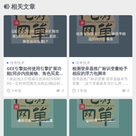
相关文章
传奇技术
传奇技术
GEE引擎如何使用引擎扩展功
检测登录器推广标识变量给予
能(同步内挂捡物、角色买卖、
相应的浮力包脚本
角色自动捡物)？
1.捡起他人打怪爆出的未到冷却时
登录器推广标识变量 登录器版本号
间(一定时间范围无法捡起)物品秒捡
变量： ;这个变量基本没什么用，属
命令(可用于空...
内核编译版本变...
3 年前
3
3 年前
0