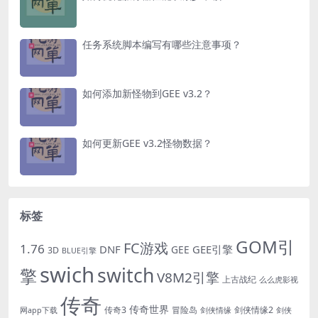
任务系统脚本编写有哪些注意事项？
如何添加新怪物到GEE v3.2？
如何更新GEE v3.2怪物数据？
标签
GOM引
FC游戏
1.76
DNF
GEE引擎
GEE
3D
BLUE引擎
swich
switch
擎
V8M2引擎
上古战纪
么么虎影视
传奇
传奇世界
传奇3
冒险岛
剑侠情缘2
网app下载
剑侠情缘
剑侠