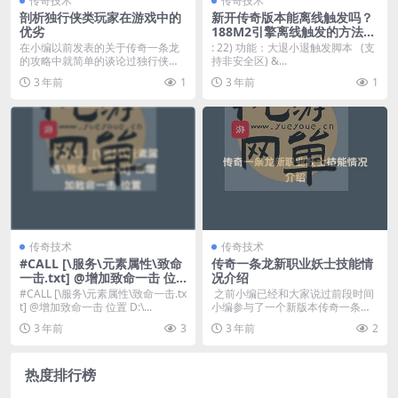
传奇技术
传奇技术
剖析独行侠类玩家在游戏中的
新开传奇版本能离线触发吗？
优劣
188M2引擎离线触发的方法讲
解
在小编以前发表的关于传奇一条龙
: 22) 功能：大退小退触发脚本 (支
的攻略中就简单的谈论过独行侠玩
持非安全区) &...
家，但是由于篇幅限制...
3 年前
1
3 年前
1
传奇技术
传奇技术
#CALL [\服务\元素属性\致命
传奇一条龙新职业妖士技能情
一击.txt] @增加致命一击 位
况介绍
置
#CALL [\服务\元素属性\致命一击.tx
之前小编已经和大家说过前段时间
t] @增加致命一击 位置 D:\...
小编参与了一个新版本传奇一条龙
的测试，...
3 年前
3
3 年前
2
热度排行榜