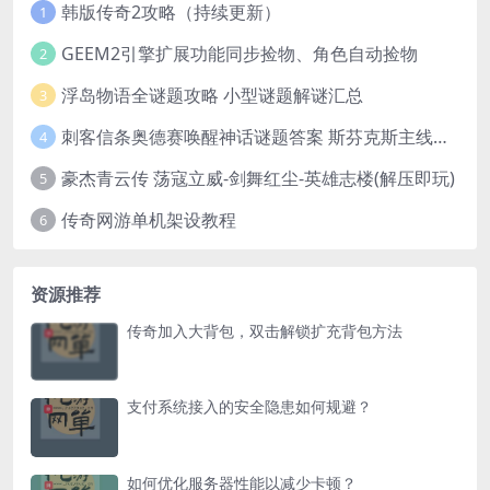
韩版传奇2攻略（持续更新）
1
GEEM2引擎扩展功能同步捡物、角色自动捡物
2
浮岛物语全谜题攻略 小型谜题解谜汇总
3
刺客信条奥德赛唤醒神话谜题答案 斯芬克斯主线攻略
4
豪杰青云传 荡寇立威-剑舞红尘-英雄志楼(解压即玩)
5
传奇网游单机架设教程
6
资源推荐
传奇加入大背包，双击解锁扩充背包方法
支付系统接入的安全隐患如何规避？
如何优化服务器性能以减少卡顿？