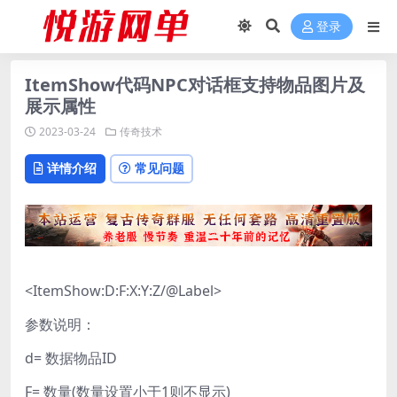
登录
ItemShow代码NPC对话框支持物品图片及
展示属性
2023-03-24
传奇技术
详情介绍
常见问题
<ItemShow:D:F:X:Y:Z/@Label>
参数说明：
d= 数据物品ID
F= 数量(数量设置小于1则不显示)