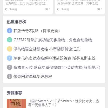
动力有限，但可以拉队友到安全之
用各种材料合成道具，其中合成混
处，下面我们就为...
凝土需要用到多种材料...
3 年前
1
3 年前
1
热度排行榜
韩版传奇2攻略（持续更新）
1
GEEM2引擎扩展功能同步捡物、角色自动捡物
2
浮岛物语全谜题攻略 小型谜题解谜汇总
3
刺客信条奥德赛唤醒神话谜题答案 斯芬克斯主线攻略
4
豪杰青云传 荡寇立威-剑舞红尘-英雄志楼(解压即玩)
5
传奇网游单机架设教程
6
资源推荐
《国产Switch VS 日产Switch：性价比对决，选
哪个更值得入手？》