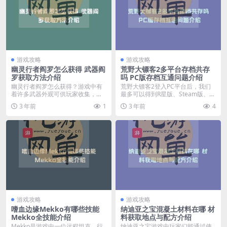
游戏攻略
游戏攻略
幽灵行者阎罗怎么获得 武器阎
荒野大镖客2多平台存档共存
罗获取方法介绍
吗 PC版存档互通问题介绍
幽灵行者阎罗怎么获得？游戏中有
荒野大镖客2登入PC平台后，我们
着许多武器外观可供玩家收集，下
最多可以得到R星版、Steam版、E
面就给大家介绍一下游...
pic版三份...
3 年前
1
3 年前
4
游戏攻略
游戏攻略
嗜血边缘Mekko有哪些技能
纳迪亚之宝混凝土材料在哪 材
Mekko全技能介绍
料获取地点与配方介绍
Mekko是游戏中一位远程坦克，行
纳迪亚之宝游戏中玩家们能通过使