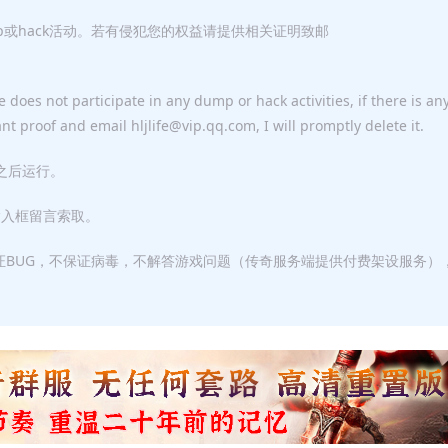
p或hack活动。若有侵犯您的权益请提供相关证明致邮
 does not participate in any dump or hack activities, if there is an
ant proof and email hljlife@vip.qq.com, I will promptly delete it.
F之后运行。
输入框留言索取。
证BUG，不保证病毒，不解答游戏问题（传奇服务端提供付费架设服务）