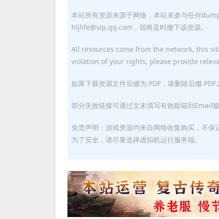
本站所有资源来源于网络，本站未参与任何dum
hljlife@vip.qq.com，我将及时撤下该资源。
All resources come from the network, this site
violation of your rights, please provide relev
如果下载资源文件后缀为.PDF，请删除后缀.PD
部分失效链接可通过文末填写有效邮箱到Email
免责声明：游戏资源均来自网络收集购买，不保
为了安全，请尽量选择虚拟机运行服务端。