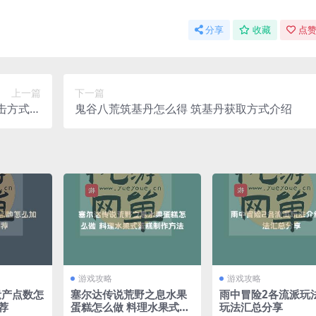
分享
收藏
点赞
上一篇
下一篇
击方式以
鬼谷八荒筑基丹怎么得 筑基丹获取方式介绍
打法介绍
游戏攻略
游戏攻略
遗产点数怎
塞尔达传说荒野之息水果
雨中冒险2各流派玩
荐
蛋糕怎么做 料理水果式蛋
玩法汇总分享