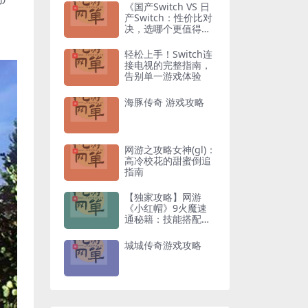
《国产Switch VS 日
产Switch：性价比对
决，选哪个更值得入
手？》
轻松上手！Switch连
接电视的完整指南，
告别单一游戏体验
海豚传奇 游戏攻略
网游之攻略女神(gl)：
高冷校花的甜蜜倒追
指南
【独家攻略】网游
《小红帽》9火魔速
通秘籍：技能搭配与
走位技巧全解析
城城传奇游戏攻略