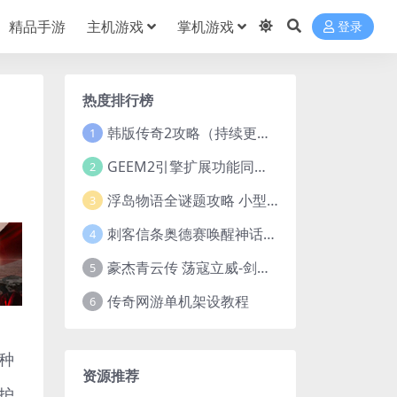
精品手游
主机游戏
掌机游戏
登录
热度排行榜
韩版传奇2攻略（持续更新）
1
GEEM2引擎扩展功能同步捡物、角色自动捡物
2
浮岛物语全谜题攻略 小型谜题解谜汇总
3
刺客信条奥德赛唤醒神话谜题答案 斯芬克斯主线攻略
4
豪杰青云传 荡寇立威-剑舞红尘-英雄志楼(解压即玩)
5
传奇网游单机架设教程
6
种
资源推荐
护