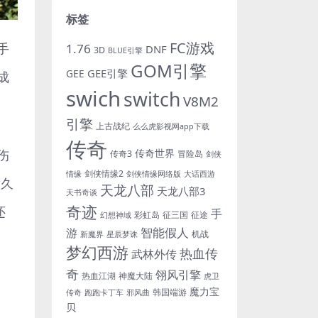
标签
FC游戏
手
1.76
DNF
3D
BLUE引擎
GOM引擎
GEE引擎
GEE
成
swich
switch
V8M2
引擎
上古战纪
么么虎影视网app下载
传奇
伤
传奇世界
传奇3
冒险岛
剑侠
剑侠情缘2
情缘
剑侠情缘网络版
大话西游
耐久
天龙八部
天龙八部3
天书奇谈
奇迹
还
手
彩虹岛
征三国
征途
幻想神域
游
智能假人
机战
新魔界
星辰梦诛
梦幻西游
热血传
武林外传
奇
翎风引擎
热血江湖
神魔大陆
虎卫
魔力宝
韩国端游
传奇
跑跑卡丁车
邪风曲
贝