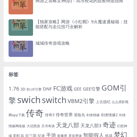
网游之攻略女神(gl)：高冷校花的甜蜜倒追指南
【独家攻略】网游《小红帽》9火魔速通秘籍：技
能搭配与走位技巧全解析
城城传奇游戏攻略
标签
GOM引
FC游戏
1.76
DNF
GEE引擎
GEE
3D
BLUE引擎
swich
switch
擎
V8M2引擎
上古战纪
么么虎影视
传奇
传奇世界
传奇3
冒险岛
剑侠情缘2
网app下载
剑侠情缘
剑侠
奇迹
天龙八部
天龙八部3
情缘网络版
大话西游
天书奇谈
幻想神
梦幻
手游
智能假人
彩虹岛
征三国
征途
机战
域
新魔界
星辰梦诛