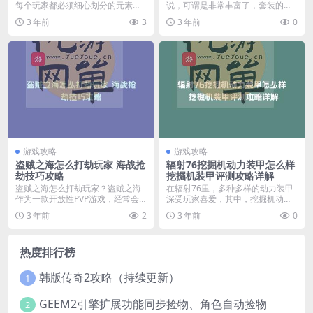
每个玩家都必须细心划分的元素，
说，可谓是非常丰富了，套装的外
那么怎么分配员工的区...
观也比较美观，...
3 年前
3
3 年前
0
游戏攻略
游戏攻略
盗贼之海怎么打劫玩家 海战抢
辐射76挖掘机动力装甲怎么样
劫技巧攻略
挖掘机装甲评测攻略详解
盗贼之海怎么打劫玩家？盗贼之海
在辐射76里，多种多样的动力装甲
作为一款开放性PVP游戏，经常会
深受玩家喜爱，其中，挖掘机动力
与其他玩家在海面上...
装甲地位独树一帜，...
3 年前
2
3 年前
0
热度排行榜
韩版传奇2攻略（持续更新）
1
GEEM2引擎扩展功能同步捡物、角色自动捡物
2