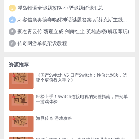
浮岛物语全谜题攻略 小型谜题解谜汇总
3
刺客信条奥德赛唤醒神话谜题答案 斯芬克斯主线攻略
4
豪杰青云传 荡寇立威-剑舞红尘-英雄志楼(解压即玩)
5
传奇网游单机架设教程
6
资源推荐
《国产Switch VS 日产Switch：性价比对决，选
哪个更值得入手？》
轻松上手！Switch连接电视的完整指南，告别单
一游戏体验
海豚传奇 游戏攻略