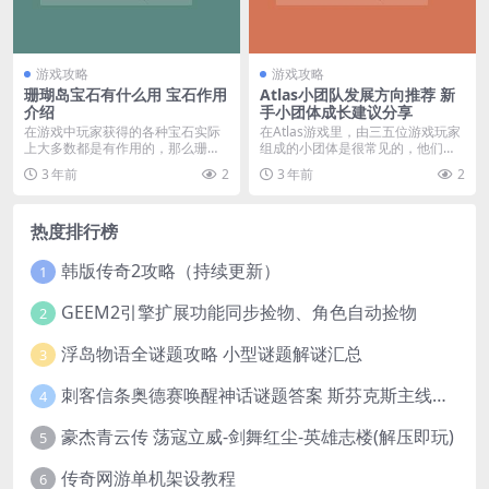
游戏攻略
游戏攻略
珊瑚岛宝石有什么用 宝石作用
Atlas小团队发展方向推荐 新
介绍
手小团体成长建议分享
在游戏中玩家获得的各种宝石实际
在Atlas游戏里，由三五位游戏玩家
上大多数都是有作用的，那么珊瑚
组成的小团体是很常见的，他们集
岛宝石有什么用呢？还...
体作战，祸福相...
3 年前
2
3 年前
2
热度排行榜
韩版传奇2攻略（持续更新）
1
GEEM2引擎扩展功能同步捡物、角色自动捡物
2
浮岛物语全谜题攻略 小型谜题解谜汇总
3
刺客信条奥德赛唤醒神话谜题答案 斯芬克斯主线攻略
4
豪杰青云传 荡寇立威-剑舞红尘-英雄志楼(解压即玩)
5
传奇网游单机架设教程
6