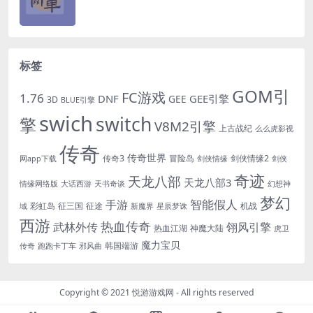
标签
GOM引
FC游戏
1.76
DNF
GEE引擎
GEE
3D
BLUE引擎
swich
switch
擎
V8M2引擎
上古战纪
么么虎影视
传奇
传奇世界
传奇3
冒险岛
剑侠情缘2
网app下载
剑侠情缘
剑侠
奇迹
天龙八部
天龙八部3
情缘网络版
大话西游
天书奇谈
幻想神
梦幻
手游
智能假人
彩虹岛
征三国
征途
机战
域
新魔界
星辰梦诛
西游
热血传奇
翎风引擎
武林外传
热血江湖
神魔大陆
虎卫
魔力宝贝
韩国端游
传奇
跑跑卡丁车
邪风曲
Copyright © 2021
悦游游戏网
- All rights reserved