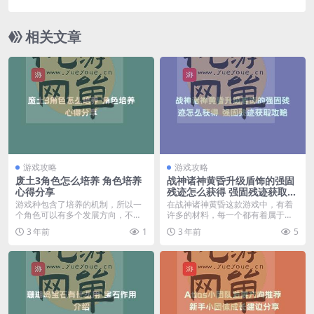
相关文章
游戏攻略
游戏攻略
废土3角色怎么培养 角色培养
战神诸神黄昏升级盾饰的强固
心得分享
残迹怎么获得 强固残迹获取攻
略
游戏种包含了培养的机制，所以一
在战神诸神黄昏这款游戏中，有着
个角色可以有多个发展方向，不少
许多的材料，每一个都有着属于自
玩家也对如何培养角色...
己的获取方式，其中升...
3 年前
1
3 年前
5