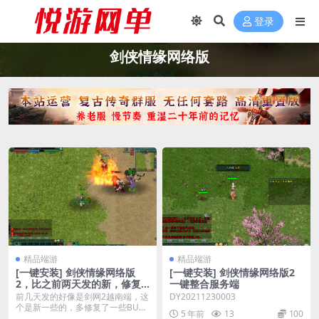
登录
剑侠情缘网络版
精品端游
精品端游
[一键安装] 剑侠情缘网络版
[一键安装] 剑侠情缘网络版2
2，比之前两天发的新，修复
一键整合服务端
了一些BUG
前几天发的好像是剑网2越南端，这
DY20211230003
个是新一些的，多修复了一些BU
5 年前
13
100
G，比如龙泉村杀狐...