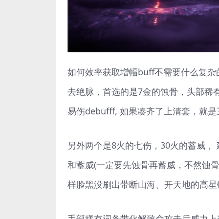
如何效率获取增幅buff不需要什么复杂
去绝脉，首选的是7金的蚀骨，头部稀
易伤debufff, 如果凑齐了上清套，就是
另外两个是8火的七伤，30火的蓄威， 
和蓄威(一定要先蚀骨再蓄威，不然蚀
样脸黑没刷出带断山海、开天地的高星
手部稀有词条带化解致命攻击后威力上