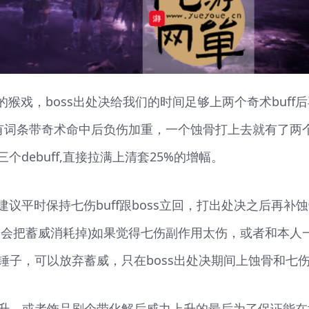
的猴戏，boss出处决给我们的时间足够上两个奇术buff
有词条带奇术命中后负伤加重，一个蚀骨打上去就有了两
三个debuff,直接拉满上清套25%的增幅。
建议平时保持七伤buff跟boss立回，打出处决之后再补
骨会把蓄威消耗掉)如果觉得七伤副作用太伤，或者和本人
锤子，可以放弃蓄威，只在boss出处决期间上蚀骨和七
升，或者饰品刷个带化解后威力上升的最后为了保证能在