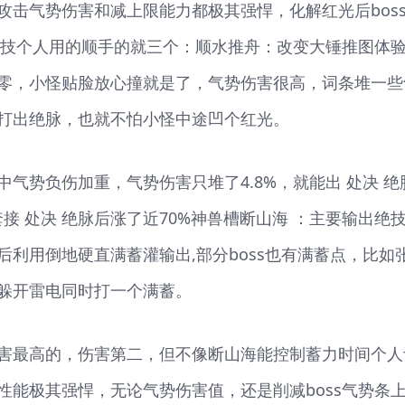
攻击气势伤害和减上限能力都极其强悍，化解红光后bos
脉绝技个人用的顺手的就三个：顺水推舟：改变大锤推图体
零，小怪贴脸放心撞就是了，气势伤害很高，词条堆一些
打出绝脉，也就不怕小怪中途凹个红光。
气势负伤加重，气势伤害只堆了4.8%，就能出 处决 绝
套接 处决 绝脉后涨了近70%神兽槽断山海 ：主要输出绝技
利用倒地硬直满蓄灌输出,部分boss也有满蓄点，比如
躲开雷电同时打一个满蓄。
害最高的，伤害第二，但不像断山海能控制蓄力时间个人
性能极其强悍，无论气势伤害值，还是削减boss气势条