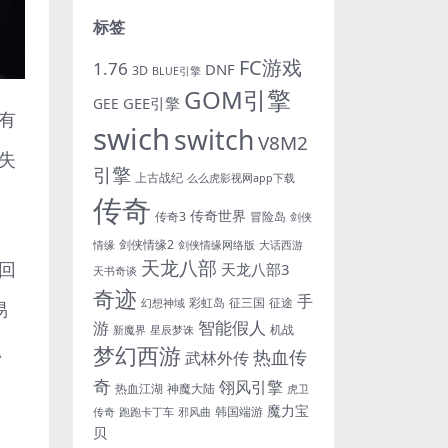
标签
FC游戏
1.76
DNF
3D
BLUE引擎
GOM引擎
GEE引擎
GEE
有
swich
switch
V8M2
失
引擎
上古战纪
么么虎影视网app下载
传奇
传奇世界
传奇3
冒险岛
剑侠
剑侠情缘2
情缘
剑侠情缘网络版
大话西游
天龙八部
回
天龙八部3
天书奇谈
奇迹
手
彩虹岛
征三国
征途
幻想神域
易
游
智能假人
机战
新魔界
星辰梦诛
抓
梦幻西游
热血传
武林外传
奇
翎风引擎
热血江湖
神魔大陆
虎卫
魔力宝
韩国端游
传奇
跑跑卡丁车
邪风曲
贝