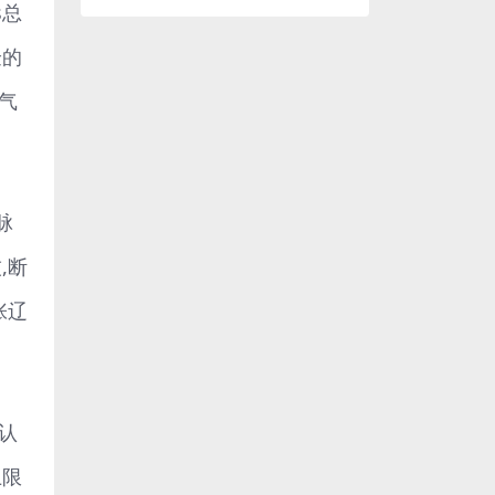
s总
验的
气
脉
,断
张辽
认
上限