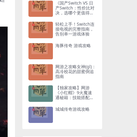
《国产Switch VS 日
产Switch：性价比对
决，选哪个更值得入
手？》
轻松上手！Switch连
接电视的完整指南，
告别单一游戏体验
海豚传奇 游戏攻略
网游之攻略女神(gl)：
高冷校花的甜蜜倒追
指南
【独家攻略】网游
《小红帽》9火魔速
通秘籍：技能搭配与
走位技巧全解析
城城传奇游戏攻略