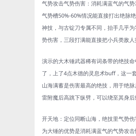
气势攻击气势伤害：消耗满蓝气的气势
气势槽50%-60%情况能直接打出绝
神技，与古锭刀专属不同，抬手几乎为
势伤害，三段打满能直接把小兵类敌人
演示的大木锤武器稀有词条带的绝技命中
了，上了4点木德的灵息术buff，这一
山海满蓄是伤害最高的绝技，用于绝脉后
雷附魔后高跳下纵劈，可以绕至其身后
开天地：定位同断山海，绝技里气势伤
为大锤的优势是消耗满蓝气的气势攻击