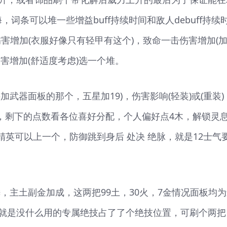
，词条可以堆一些增益buff持续时间和敌人debuff持续
人伤害增加(衣服好像只有轻甲有这个)，致命一击伤害增加(
害增加(舒适度考虑)选一个堆。
武器面板的那个，五星加19)，伤害影响(轻装)或(重装)
金，剩下的点数看各位喜好分配，个人偏好点4木，解锁灵
精英可以上一个，防御跳到身后 处决 绝脉，就是12士气
，主土副金加成，这两把99土，30火，7金情况面板均
就是没什么用的专属绝技占了了个绝技位置，可刷个两把