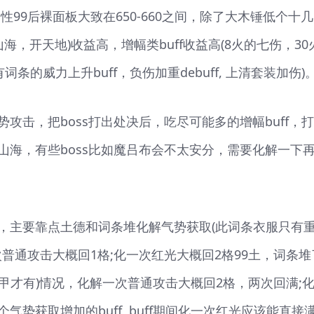
99后裸面板大致在650-660之间，除了大木锤低个十几
海，开天地)收益高，增幅类buff收益高(8火的七伤，30
词条的威力上升buff，负伤加重debuff, 上清套装加伤)
攻击，把boss打出处决后，吃尽可能多的增幅buff，
山海，有些boss比如魔吕布会不太安分，需要化解一下
，主要靠点土德和词条堆化解气势获取(此词条衣服只有
次普通攻击大概回1格;化一次红光大概回2格99土，词条堆
重甲才有)情况，化解一次普通攻击大概回2格，两次回满;
势获取增加的buff, buff期间化一次红光应该能直接