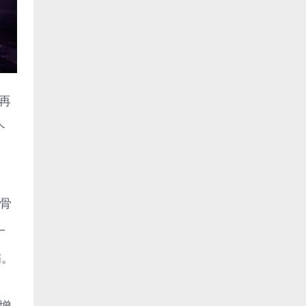
后再
个
蚀骨
一
伤。
增