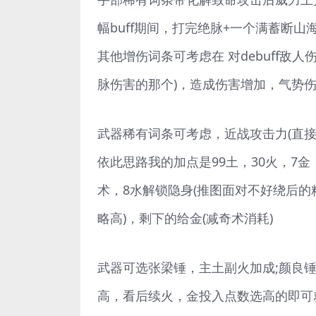
幅buff期间，打完绝脉+一个满蓄断山海
其他增伤词条可考虑在 对debuff敌
脉伤害的那个)，造成伤害增加，气势伤
武器稀有词条可考虑，近战攻击力(直接加
依此思路我的加点是99土，30火，7
术，8水解锁隐身(推图面对不好绕后的
略高)，剩下的给金(减奇术消耗)
武器可选张梁锤，主土副火加成;颜良锤
高，看后续火，金投入点数选高的即可