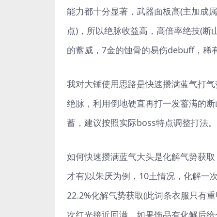
能力都十分显著，武器面板高(主加成属性
点)，所以绝脉收益高，高倍率绝技(断山
的蓄威，7金的蚀骨的易伤debuff，稀有
我对大锤使用思路是快速攒满蓝气打气势
绝脉，利用倒地硬直再打一发蓄满的断
蓄，建议按照实际boss特点调整打法。
如何快速攒满蓝气大头是化解气势获取
才有)以朱厌为例，10土情况，化解一
22.2%化解气势获取(此词条衣服只有
次红光接近回满，如果饰品有化解后给个气