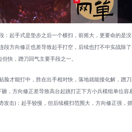
段：起手式是垫步之后一个横扫，前摇大，更要命的是没
连段方向修正也差导致起手打空，后续也打不中实战除了
：短但快，蹭刀回气主要手段之一。
贴脸才能打中，胜在出手相对快，落地就能接化解，蹭刀
：下砸，方向修正差导致高台起跳打正下方小兵模组单位容
气势攻击)：起手较慢，但后续横扫范围大，方向修正强，