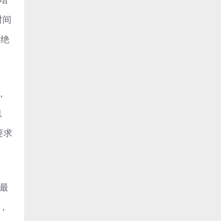
时间
加绝
，
息
要求
为最
，