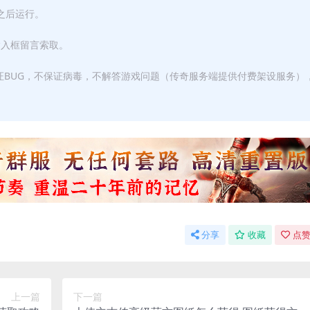
F之后运行。
输入框留言索取。
证BUG，不保证病毒，不解答游戏问题（传奇服务端提供付费架设服务）
分享
收藏
点赞
上一篇
下一篇