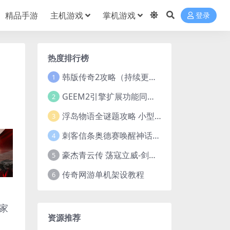
精品手游
主机游戏
掌机游戏
登录
热度排行榜
韩版传奇2攻略（持续更新）
1
GEEM2引擎扩展功能同步捡物、角色自动捡物
2
浮岛物语全谜题攻略 小型谜题解谜汇总
3
刺客信条奥德赛唤醒神话谜题答案 斯芬克斯主线攻略
4
豪杰青云传 荡寇立威-剑舞红尘-英雄志楼(解压即玩)
5
传奇网游单机架设教程
6
家
资源推荐