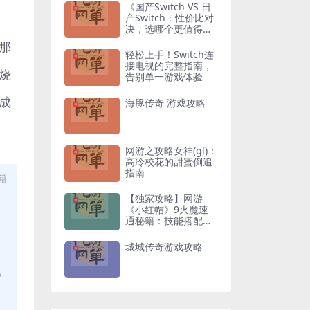
《国产Switch VS 日
产Switch：性价比对
决，选哪个更值得入
手？》
那
轻松上手！Switch连
接电视的完整指南，
烧
告别单一游戏体验
成
海豚传奇 游戏攻略
网游之攻略女神(gl)：
高冷校花的甜蜜倒追
指南
籍
【独家攻略】网游
《小红帽》9火魔速
通秘籍：技能搭配与
走位技巧全解析
城城传奇游戏攻略
y