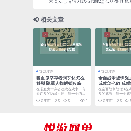
大侠立志传强力武器图纸怎么获得 图纸
相关文章
游戏攻略
游戏攻略
吸血鬼幸存者阿瓦达怎么
全面战争战锤3
解锁 隐藏人物解锁攻略
成就怎么做 成
一览
在吸血鬼幸存者这款游戏中，有
在全面战争战锤3游
着许多的隐藏人物，每一个的解
多的成就，每一个成
锁方式都是非常独特的，其...
式都各不相同，其中曲解
3 年前
0
0
1
3 年前
0