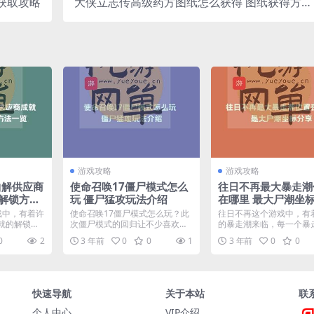
获取攻略
大侠立志传高级药方图纸怎么获得 图纸获得方法
介绍
游戏攻略
游戏攻略
曲解供应商
使命召唤17僵尸模式怎么
往日不再最大暴走潮
就解锁方法
玩 僵尸猛攻玩法介绍
在哪里 最大尸潮坐
戏中，有着许
使命召唤17僵尸模式怎么玩？此
往日不再这个游戏中，有
就的解锁方
次僵尸模式的回归让不少喜欢丧
的暴走潮来临，每一个暴
...
尸题材的玩家有重新找到...
可以带来许多的经验，那么.
0
2
3 年前
0
0
1
3 年前
0
0
快速导航
关于本站
联
个人中心
VIP介绍