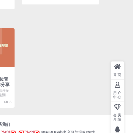
首页
位置
标分享
着许多
用户
走潮都
中心
..
8
会员
介绍
系我们
如有BUG或建议可与我们在线