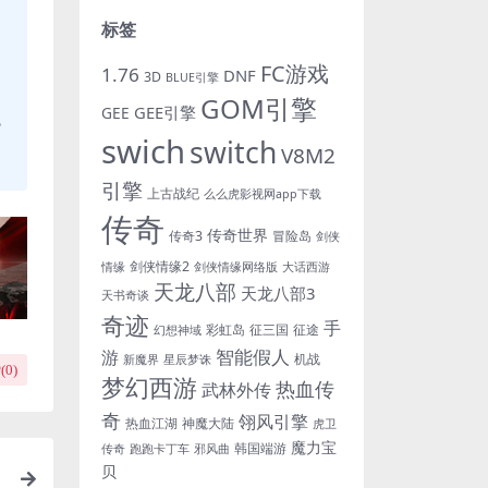
标签
FC游戏
1.76
DNF
3D
BLUE引擎
GOM引擎
GEE引擎
GEE
，
swich
switch
V8M2
引擎
上古战纪
么么虎影视网app下载
传奇
传奇世界
传奇3
冒险岛
剑侠
剑侠情缘2
情缘
剑侠情缘网络版
大话西游
天龙八部
天龙八部3
天书奇谈
奇迹
手
彩虹岛
征三国
征途
幻想神域
游
智能假人
机战
新魔界
星辰梦诛
(
0
)
梦幻西游
热血传
武林外传
奇
翎风引擎
热血江湖
神魔大陆
虎卫
魔力宝
韩国端游
传奇
跑跑卡丁车
邪风曲
贝