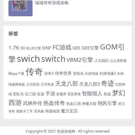
城城传奇游戏攻略
标签
GOM引
FC游戏
1.76
DNF
GEE引擎
GEE
3D
BLUE引擎
swich
switch
擎
V8M2引擎
上古战纪
么么虎影视
传奇
传奇世界
传奇3
冒险岛
剑侠情缘2
网app下载
剑侠情缘
剑侠
奇迹
天龙八部
天龙八部3
情缘网络版
大话西游
天书奇谈
幻想神
梦幻
手游
智能假人
彩虹岛
征三国
征途
机战
域
新魔界
星辰梦诛
西游
热血传奇
翎风引擎
武林外传
热血江湖
神魔大陆
虎卫
魔力宝贝
韩国端游
传奇
跑跑卡丁车
邪风曲
Copyright © 2021
悦游游戏网
- All rights reserved