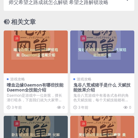
师父希望之路成就怎么解锁 希望之路解锁攻略
相关文章
游戏攻略
游戏攻略
嗜血边缘Daemon有哪些技能
鬼谷八荒咸猪手是什么 天赋技
Daemon全技能介绍
能效果介绍
Daemon是游戏中一位刺客，擅长
鬼谷八荒游戏中有着各式各样的角
潜行暗杀，下面我们就为大家带来
色天赋技能，每个天赋技能都有着
嗜血边缘Daem...
不同的效果在游戏中有...
3 年前
0
3 年前
0