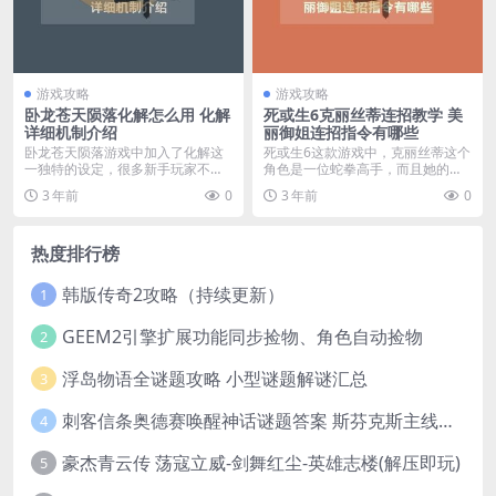
游戏攻略
游戏攻略
卧龙苍天陨落化解怎么用 化解
死或生6克丽丝蒂连招教学 美
详细机制介绍
丽御姐连招指令有哪些
卧龙苍天陨落游戏中加入了化解这
死或生6这款游戏中，克丽丝蒂这个
一独特的设定，很多新手玩家不了
角色是一位蛇拳高手，而且她的身
解化解的使用方法。想...
手非常敏捷，可以一...
3 年前
0
3 年前
0
热度排行榜
韩版传奇2攻略（持续更新）
1
GEEM2引擎扩展功能同步捡物、角色自动捡物
2
浮岛物语全谜题攻略 小型谜题解谜汇总
3
刺客信条奥德赛唤醒神话谜题答案 斯芬克斯主线攻略
4
豪杰青云传 荡寇立威-剑舞红尘-英雄志楼(解压即玩)
5