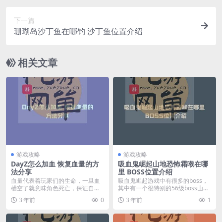
下一篇
珊瑚岛沙丁鱼在哪钓 沙丁鱼位置介绍
相关文章
游戏攻略
游戏攻略
DayZ怎么加血 恢复血量的方
吸血鬼崛起山地恐怖霜喉在哪
法分享
里 BOSS位置介绍
血量代表着玩家们的生命，一旦血
吸血鬼崛起游戏中有很多的boss，
槽空了就意味角色死亡，保证自己
其中有一个很特别的56级boss山地
的血量是游戏中最基本...
恐怖霜喉，...
3 年前
0
3 年前
1