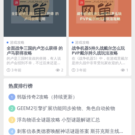
游戏攻略
游戏攻略
全面战争三国的卢怎么获得 的
战争机器5持久战戴尔怎么玩
卢马获得攻略
PVP戴尔持久战玩法攻略
的卢是三国时皇叔的坐骑，有人说
在《战争机器5》中，在游戏里戴尔
的卢会招到不幸，不过后来还是救
是持久战中非常受玩家欢迎的人
了皇叔一命，下面我们...
物，而在持久战模式中...
3 年前
2
3 年前
1
热度排行榜
韩版传奇2攻略（持续更新）
1
GEEM2引擎扩展功能同步捡物、角色自动捡物
2
浮岛物语全谜题攻略 小型谜题解谜汇总
3
刺客信条奥德赛唤醒神话谜题答案 斯芬克斯主线攻略
4