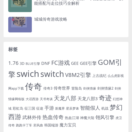
能搭配与走位技巧全解析
城城传奇游戏攻略
标签
GOM引
FC游戏
1.76
DNF
GEE引擎
GEE
3D
BLUE引擎
swich
switch
擎
V8M2引擎
上古战纪
么么虎影视
传奇
传奇世界
传奇3
冒险岛
剑侠情缘2
网app下载
剑侠情缘
剑侠
奇迹
天龙八部
天龙八部3
情缘网络版
大话西游
天书奇谈
幻想神
梦幻
手游
智能假人
彩虹岛
征三国
征途
机战
域
新魔界
星辰梦诛
西游
热血传奇
翎风引擎
武林外传
热血江湖
神魔大陆
虎卫
魔力宝贝
韩国端游
传奇
跑跑卡丁车
邪风曲