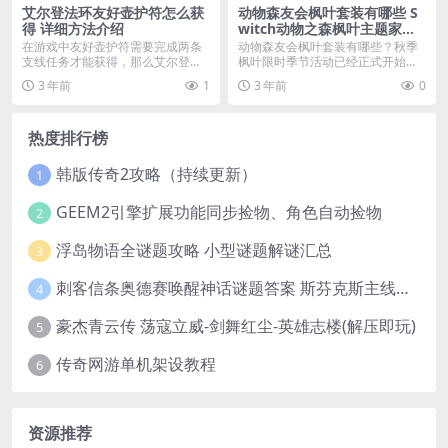
艾尔登法环友好壶护符怎么获
动物森友会枫叶套装有哪些 S
得 详细方法介绍
witch动物之森枫叶主题家具
汇总
在游戏中友好壶护符需要完成两条
动物森友会枫叶套装有哪些？秋季
支线任务才能获得，那么艾尔登法
枫叶限时季节活动已经正式开始
环友好壶护符怎么获得...
了，玩家们纷纷跑到南半...
3 年前
1
3 年前
0
热度排行榜
韩版传奇2攻略（持续更新）
1
GEEM2引擎扩展功能同步捡物、角色自动捡物
2
浮岛物语全谜题攻略 小型谜题解谜汇总
3
刺客信条奥德赛唤醒神话谜题答案 斯芬克斯主线攻略
4
豪杰青云传 荡寇立威-剑舞红尘-英雄志楼(解压即玩)
5
传奇网游单机架设教程
6
资源推荐