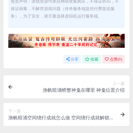
免责声明：游戏资源均来自网络收集购买，不保证BUG，不
保证病毒，不解答游戏问题（传奇服务端提供付费架设服
务），为了安全，请尽量选择虚拟机运行服务端。
分享
收藏
点赞(
0
)
上一篇
渔帆暗涌螃蟹神龛在哪里 神龛位置介绍
下一篇
渔帆暗涌空间绕行成就怎么做 空间绕行成就解锁攻
略