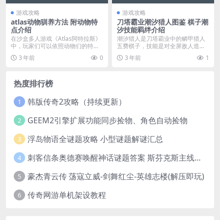
游戏攻略
游戏攻略
atlas动物驯养方法 附动物特
刀塔霸业潮汐猎人图鉴 棋子潮
点介绍
汐技能羁绊介绍
在沙盒多人游戏《Atlas阿特拉斯》
潮汐猎人是刀塔霸业中的鳞甲猎人
中，玩家们可以依照动物们的特点
五费棋子，技能是对全屏敌人造成
与自己的技巧去...
伤害与晕眩的毁灭，下...
3 年前
0
3 年前
1
热度排行榜
韩版传奇2攻略（持续更新）
1
GEEM2引擎扩展功能同步捡物、角色自动捡物
2
浮岛物语全谜题攻略 小型谜题解谜汇总
3
刺客信条奥德赛唤醒神话谜题答案 斯芬克斯主线攻略
4
豪杰青云传 荡寇立威-剑舞红尘-英雄志楼(解压即玩)
5
传奇网游单机架设教程
6