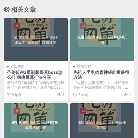
相关文章
游戏攻略
游戏攻略
圣剑传说3重制版哥瓦boss怎
先祖人类奥德赛神经能量获得
么打 幽魂哥瓦打法分享
方法
圣剑传说3重制版中的幽魂哥瓦是玩
《先祖人类奥德赛》中，神经能量
家们可以在幽灵船上遭遇的BOSS，
是研究种族进化时必要的点数，有
毕竟作为rpg...
多种方法可以获得，下...
3 年前
1
3 年前
1