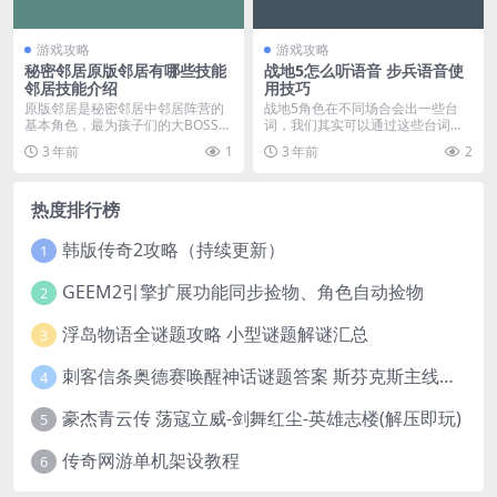
游戏攻略
游戏攻略
秘密邻居原版邻居有哪些技能
战地5怎么听语音 步兵语音使
邻居技能介绍
用技巧
原版邻居是秘密邻居中邻居阵营的
战地5角色在不同场合会出一些台
基本角色，最为孩子们的大BOSS，
词，我们其实可以通过这些台词来
邻居有哪些特别好...
判断敌人确切位置，因...
3 年前
1
3 年前
2
热度排行榜
韩版传奇2攻略（持续更新）
1
GEEM2引擎扩展功能同步捡物、角色自动捡物
2
浮岛物语全谜题攻略 小型谜题解谜汇总
3
刺客信条奥德赛唤醒神话谜题答案 斯芬克斯主线攻略
4
豪杰青云传 荡寇立威-剑舞红尘-英雄志楼(解压即玩)
5
传奇网游单机架设教程
6