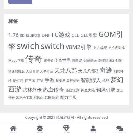
标签
GOM引
FC游戏
1.76
DNF
GEE引擎
GEE
3D
BLUE引擎
swich
switch
擎
V8M2引擎
上古战纪
么么虎影视
传奇
传奇世界
传奇3
冒险岛
剑侠情缘2
网app下载
剑侠情缘
剑侠
奇迹
天龙八部
天龙八部3
情缘网络版
大话西游
天书奇谈
幻想神
梦幻
手游
智能假人
彩虹岛
征三国
征途
机战
域
新魔界
星辰梦诛
西游
热血传奇
翎风引擎
武林外传
热血江湖
神魔大陆
虎卫
魔力宝贝
韩国端游
传奇
跑跑卡丁车
邪风曲
Copyright © 2021
悦游游戏网
- All rights reserved