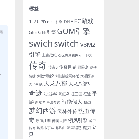
标签
FC游戏
1.76
DNF
3D
BLUE引擎
GOM引擎
GEE引擎
籍
GEE
swich
switch
V8M2
引擎
上古战纪
么么虎影视网app下载
传奇
传奇世界
传奇3
冒险岛
剑侠
y
剑侠情缘2
情缘
剑侠情缘网络版
大话西游
天龙八部
天龙八部3
天书奇谈
奇迹
手
彩虹岛
征三国
征途
幻想神域
游
智能假人
机战
新魔界
星辰梦诛
梦幻西游
热血传
武林外传
奇
翎风引擎
热血江湖
神魔大陆
虎卫
，
魔力宝
韩国端游
传奇
跑跑卡丁车
邪风曲
贝