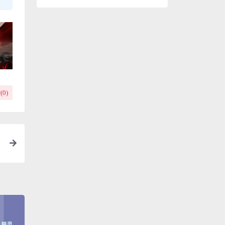
(
0
)