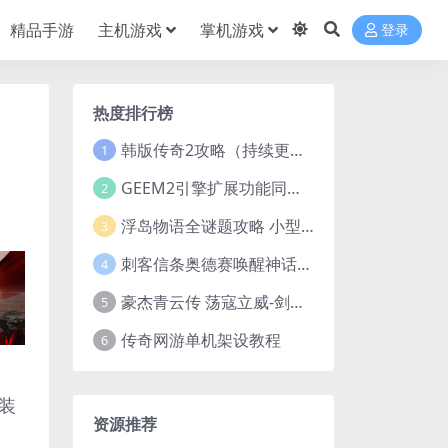
精品手游
主机游戏
掌机游戏
登录
热度排行榜
韩版传奇2攻略（持续更新）
1
GEEM2引擎扩展功能同步捡物、角色自动捡物
2
浮岛物语全谜题攻略 小型谜题解谜汇总
3
刺客信条奥德赛唤醒神话谜题答案 斯芬克斯主线攻略
4
豪杰青云传 荡寇立威-剑舞红尘-英雄志楼(解压即玩)
5
传奇网游单机架设教程
6
装
资源推荐
，