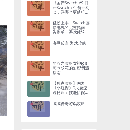
《国产Switch VS 日
产Switch：性价比对
决，选哪个更值得入
手？》
轻松上手！Switch连
接电视的完整指南，
告别单一游戏体验
海豚传奇 游戏攻略
网游之攻略女神(gl)：
高冷校花的甜蜜倒追
指南
【独家攻略】网游
《小红帽》9火魔速
通秘籍：技能搭配与
走位技巧全解析
城城传奇游戏攻略
。