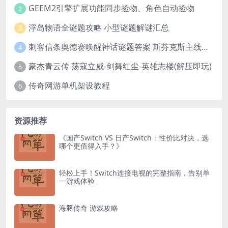
GEEM2引擎扩展功能同步捡物、角色自动捡物
2
浮岛物语全谜题攻略 小型谜题解谜汇总
3
刺客信条奥德赛唤醒神话谜题答案 斯芬克斯主线攻略
4
豪杰青云传 荡寇立威-剑舞红尘-英雄志楼(解压即玩)
5
传奇网游单机架设教程
6
资源推荐
《国产Switch VS 日产Switch：性价比对决，选
哪个更值得入手？》
轻松上手！Switch连接电视的完整指南，告别单
一游戏体验
海豚传奇 游戏攻略