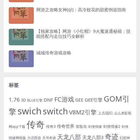
网游之攻略女神(gl)：高冷校花的甜蜜倒追指南
【独家攻略】网游《小红帽》9火魔速通秘籍：技
能搭配与走位技巧全解析
城城传奇游戏攻略
标签
GOM引
FC游戏
1.76
DNF
GEE引擎
GEE
3D
BLUE引擎
swich
switch
擎
V8M2引擎
上古战纪
么么虎影视
传奇
传奇世界
传奇3
冒险岛
剑侠情缘2
网app下载
剑侠情缘
剑侠
奇迹
天龙八部
天龙八部3
情缘网络版
大话西游
天书奇谈
幻想神