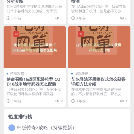
分析介绍
得油
仁王2游戏中的守护灵系统能为玩家
在《Atlas阿特拉斯》中，玩家在驾
们带来各种能力的加成，对于玩家
驶船和直升机时，油是必不可少的
们的战斗有着极大的...
资源，那么从哪...
3 年前
1
3 年前
0
游戏攻略
游戏攻略
使命召唤16战区配装推荐 CO
艾尔登法环黑暗仪式怎么获得
D16战争地带武器怎么配装
详细方法介绍
《使命召唤16战区》中，玩家不仅
在游戏中强大的特殊魔法是很多
可以使用种类丰富的不同武器，还
的，不少都有获取难度，那么艾尔
能给这些武器更换配...
登法环黑暗仪式怎么获得...
3 年前
2
3 年前
1
热度排行榜
韩版传奇2攻略（持续更新）
1