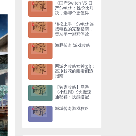
《国产Switch VS 日
产Switch：性价比对
决，选哪个更值得入
手？》
轻松上手！Switch连
接电视的完整指南，
告别单一游戏体验
海豚传奇 游戏攻略
网游之攻略女神(gl)：
高冷校花的甜蜜倒追
指南
【独家攻略】网游
《小红帽》9火魔速
通秘籍：技能搭配与
走位技巧全解析
城城传奇游戏攻略