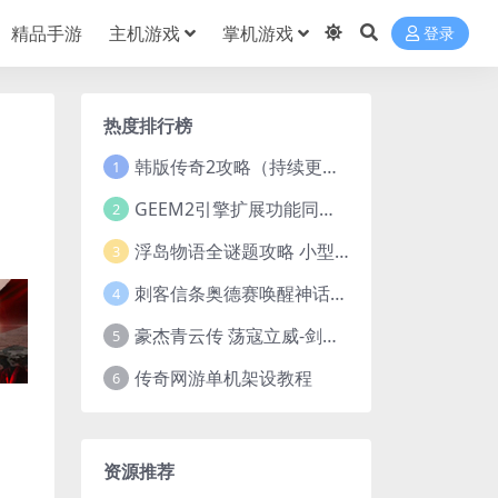
精品手游
主机游戏
掌机游戏
登录
热度排行榜
韩版传奇2攻略（持续更新）
1
GEEM2引擎扩展功能同步捡物、角色自动捡物
2
浮岛物语全谜题攻略 小型谜题解谜汇总
3
刺客信条奥德赛唤醒神话谜题答案 斯芬克斯主线攻略
4
豪杰青云传 荡寇立威-剑舞红尘-英雄志楼(解压即玩)
5
传奇网游单机架设教程
6
资源推荐