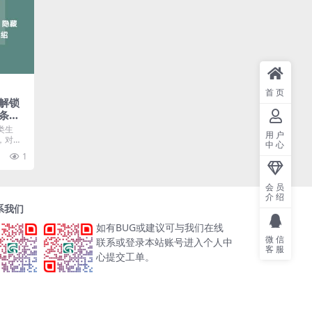
首页
解锁
条件
类生
用户
，对于
中心
...
1
会员
介绍
系我们
如有BUG或建议可与我们在线
微信
联系或登录本站账号进入个人中
客服
心提交工单。