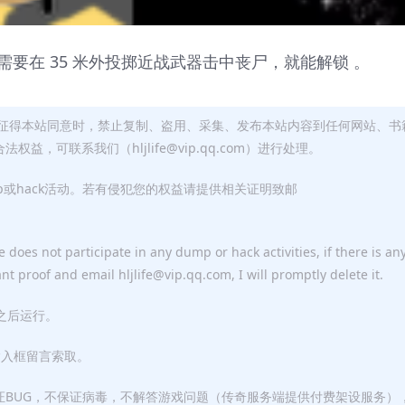
要在 35 米外投掷近战武器击中丧尸，就能解锁 。
征得本站同意时，禁止复制、盗用、采集、发布本站内容到任何网站、书
，可联系我们（hljlife@vip.qq.com）进行处理。
p或hack活动。若有侵犯您的权益请提供相关证明致邮
 does not participate in any dump or hack activities, if there is an
ant proof and email hljlife@vip.qq.com, I will promptly delete it.
F之后运行。
输入框留言索取。
证BUG，不保证病毒，不解答游戏问题（传奇服务端提供付费架设服务）