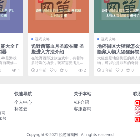
游戏攻略
游戏攻略
能大全 F
诡野西部血月圣殿在哪 圣
地痞街区大猩猩怎么
拟器
殿进入方法介绍
隐藏人物大猩猩解锁
介绍
L4K是游戏
在诡野西部这款游戏中，有着许
大猩猩是地痞街区的类人
有自我修复
多特殊的场景，玩家需要满足一
物，可以说是非常的奇特
..
定的条件才可以进入，有很...
这样的存在，一般的方法是不
0
1
3 年前
0
0
2
3 年前
0
0
快速导航
关于本站
联
个人中心
VIP介绍
标签云
客服咨询
有网
加努
Copyright © 2021
悦游游戏网
- All rights reserved