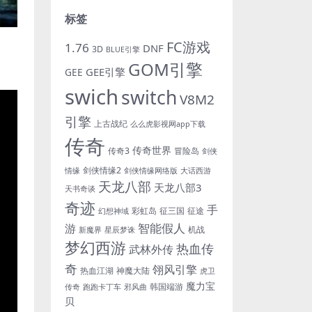
标签
FC游戏
1.76
DNF
3D
BLUE引擎
GOM引擎
GEE引擎
GEE
swich
switch
V8M2
引擎
上古战纪
么么虎影视网app下载
传奇
传奇世界
传奇3
冒险岛
剑侠
剑侠情缘2
情缘
剑侠情缘网络版
大话西游
天龙八部
天龙八部3
天书奇谈
奇迹
手
彩虹岛
征三国
征途
幻想神域
游
智能假人
机战
新魔界
星辰梦诛
梦幻西游
热血传
武林外传
奇
翎风引擎
热血江湖
神魔大陆
虎卫
魔力宝
韩国端游
传奇
跑跑卡丁车
邪风曲
贝