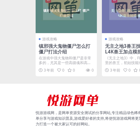
游戏攻略
游戏攻略
镇邪强大鬼物僵尸怎么打
无主之地3兽王技
僵尸打法介绍
L4K兽王加点模
在游戏中强大鬼物和僵尸是非常
《无主之地3》中，F
多的，尤其是一些高级魂和高级
里的兽王，初始技能
僵尸，那么镇邪强大鬼物僵...
系统、干死他们、暴怒.
3 年前
0
0
0
3 年前
0
悦游游戏网，是网单资源安全测试的分享网站,专注精品绿色稀
单分享与游戏知识普及,游戏爱好者的支持,将使悦游游戏网将更
力打造一个被大家认可的好网站。