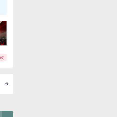
(
0
)