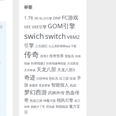
标签
FC游戏
1.76
DNF
3D
BLUE引擎
GOM引擎
GEE引擎
籍
GEE
swich
switch
V8M2
引擎
上古战纪
么么虎影视网app下载
传奇
传奇世界
传奇3
冒险岛
剑侠
y
剑侠情缘2
情缘
剑侠情缘网络版
大话西游
天龙八部
天龙八部3
天书奇谈
奇迹
手
彩虹岛
征三国
征途
幻想神域
游
智能假人
机战
新魔界
星辰梦诛
梦幻西游
热血传
武林外传
奇
翎风引擎
热血江湖
神魔大陆
虎卫
，
魔力宝
韩国端游
传奇
跑跑卡丁车
邪风曲
贝