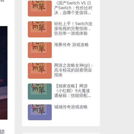
《国产Switch VS 日
产Switch：性价比对
决，选哪个更值得入
手？》
轻松上手！Switch连
接电视的完整指南，
告别单一游戏体验
海豚传奇 游戏攻略
网游之攻略女神(gl)：
高冷校花的甜蜜倒追
指南
【独家攻略】网游
《小红帽》9火魔速
通秘籍：技能搭配与
走位技巧全解析
城城传奇游戏攻略
锁