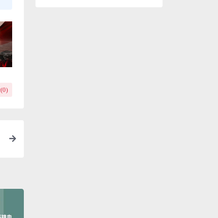
(
0
)