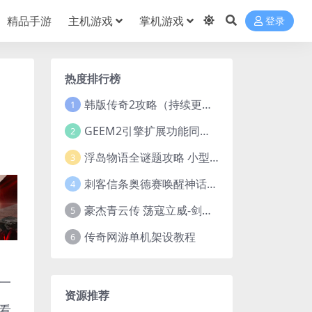
精品手游
主机游戏
掌机游戏
登录
热度排行榜
韩版传奇2攻略（持续更新）
1
GEEM2引擎扩展功能同步捡物、角色自动捡物
2
浮岛物语全谜题攻略 小型谜题解谜汇总
3
刺客信条奥德赛唤醒神话谜题答案 斯芬克斯主线攻略
4
豪杰青云传 荡寇立威-剑舞红尘-英雄志楼(解压即玩)
5
传奇网游单机架设教程
6
一
资源推荐
看