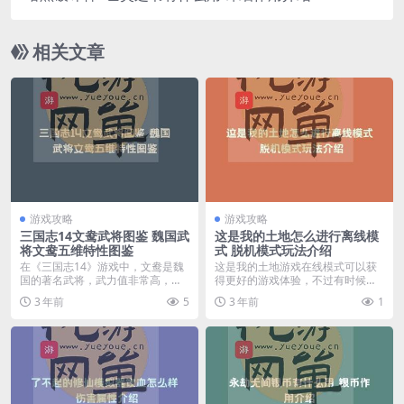
相关文章
游戏攻略
游戏攻略
三国志14文鸯武将图鉴 魏国武
这是我的土地怎么进行离线模
将文鸯五维特性图鉴
式 脱机模式玩法介绍
在《三国志14》游戏中，文鸯是魏
这是我的土地游戏在线模式可以获
国的著名武将，武力值非常高，而
得更好的游戏体验，不过有时候实
且从战法和个性来看...
在是因为网络问题无法...
3 年前
5
3 年前
1