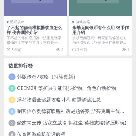
游戏攻略
游戏攻略
了不起的修仙模拟器饮血怎么
永劫无间银币有什么用 银币作
样 伤害属性介绍
用介绍
了不起的修仙模拟器中法宝是玩家
永劫无间游戏中玩家们能够通过对
修仙路上重要的道具，饮血是一把
局获取银币，很多小伙伴获取银币
以灵木料为原材料的武...
之后不知道其作用。那...
3 年前
1
3 年前
1
热度排行榜
韩版传奇2攻略（持续更新）
1
GEEM2引擎扩展功能同步捡物、角色自动捡物
2
浮岛物语全谜题攻略 小型谜题解谜汇总
3
刺客信条奥德赛唤醒神话谜题答案 斯芬克斯主线攻略
4
豪杰青云传 荡寇立威-剑舞红尘-英雄志楼(解压即玩)
5
传奇网游单机架设教程
6