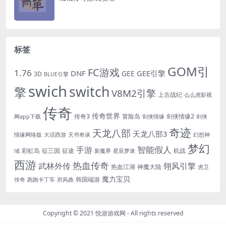
标签
GOM引
FC游戏
1.76
DNF
GEE引擎
GEE
3D
BLUE引擎
swich
switch
擎
V8M2引擎
上古战纪
么么虎影视
传奇
传奇世界
传奇3
冒险岛
剑侠情缘2
网app下载
剑侠情缘
剑侠
奇迹
天龙八部
天龙八部3
情缘网络版
大话西游
天书奇谈
幻想神
梦幻
手游
智能假人
彩虹岛
征三国
征途
机战
域
新魔界
星辰梦诛
西游
热血传奇
翎风引擎
武林外传
热血江湖
神魔大陆
虎卫
魔力宝贝
韩国端游
传奇
跑跑卡丁车
邪风曲
Copyright © 2021
悦游游戏网
- All rights reserved