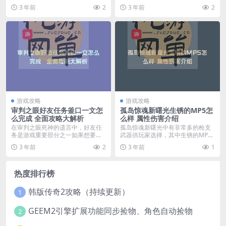
有的成就必须要完...
台、直播获取人气与素材，...
3 年前
2
3 年前
2
游戏攻略
游戏攻略
审判之眼好友任务釜口一文怎
孤岛惊魂新曙光生锈的MP5怎
么完成 全面攻略大解析
么样 属性伤害介绍
在审判之眼死神的遗言中，好友任
孤岛惊魂新曙光中有非常多的枪支
务是游戏重要部分之一如果想要某
武器供玩家选择，其中生锈的MP5
位游戏角色成为自己亲...
虽老旧但仍充满力量...
3 年前
2
3 年前
1
热度排行榜
韩版传奇2攻略（持续更新）
1
GEEM2引擎扩展功能同步捡物、角色自动捡物
2