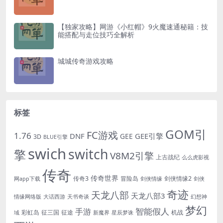
【独家攻略】网游《小红帽》9火魔速通秘籍：技
能搭配与走位技巧全解析
城城传奇游戏攻略
标签
GOM引
FC游戏
1.76
DNF
GEE引擎
GEE
3D
BLUE引擎
swich
switch
擎
V8M2引擎
上古战纪
么么虎影视
传奇
传奇世界
传奇3
冒险岛
剑侠情缘2
网app下载
剑侠情缘
剑侠
奇迹
天龙八部
天龙八部3
情缘网络版
大话西游
天书奇谈
幻想神
梦幻
手游
智能假人
彩虹岛
征三国
征途
机战
域
新魔界
星辰梦诛