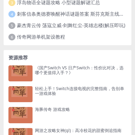
浮岛物语全谜题攻略 小型谜题解谜汇总
3
刺客信条奥德赛唤醒神话谜题答案 斯芬克斯主线攻略
4
豪杰青云传 荡寇立威-剑舞红尘-英雄志楼(解压即玩)
5
传奇网游单机架设教程
6
资源推荐
《国产Switch VS 日产Switch：性价比对决，选
哪个更值得入手？》
轻松上手！Switch连接电视的完整指南，告别单
一游戏体验
海豚传奇 游戏攻略
网游之攻略女神(gl)：高冷校花的甜蜜倒追指南