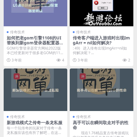
传奇技术
传奇技术
如何把老gom引擎1108的UI
传奇客户端进入游戏时出现Im
替换到新gom登录器配置器里
gArr = nil如何解决?
转换
GOM引擎登录器官方网站2022版
: 49) 进入传奇出现ImgArr=nil如
本已经更新对于很多老GOM的110
何解决呢？...
8引擎如何转...
3 年前
4
3 年前
2
传奇技术
传奇技术
新游戏模式之传奇一条龙私服
高手可以在瞬间取走对手的性
命
每一个玩传奇的玩家对于传奇一条
龙私服应该也有所了解吧，在这样
现在1.76精品复古传奇游戏玩