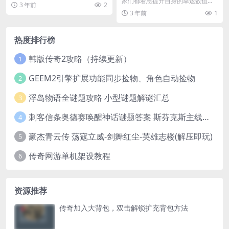
的情况下，玩家可能更...
家们都着急提升自身的幸运数值，
3 年前
2
因为...
3 年前
1
热度排行榜
韩版传奇2攻略（持续更新）
1
GEEM2引擎扩展功能同步捡物、角色自动捡物
2
浮岛物语全谜题攻略 小型谜题解谜汇总
3
刺客信条奥德赛唤醒神话谜题答案 斯芬克斯主线攻略
4
豪杰青云传 荡寇立威-剑舞红尘-英雄志楼(解压即玩)
5
传奇网游单机架设教程
6
资源推荐
传奇加入大背包，双击解锁扩充背包方法