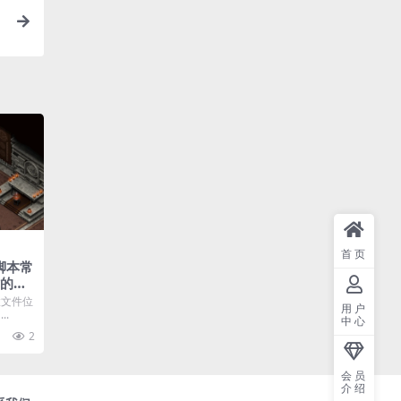
首页
脚本常
时的方
配置文件位
用户
..
中心
2
会员
介绍