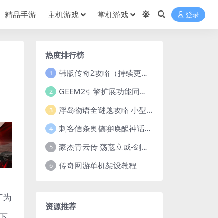
精品手游
主机游戏
掌机游戏
登录
热度排行榜
韩版传奇2攻略（持续更新）
1
GEEM2引擎扩展功能同步捡物、角色自动捡物
2
浮岛物语全谜题攻略 小型谜题解谜汇总
3
刺客信条奥德赛唤醒神话谜题答案 斯芬克斯主线攻略
4
豪杰青云传 荡寇立威-剑舞红尘-英雄志楼(解压即玩)
5
传奇网游单机架设教程
6
C为
资源推荐
下