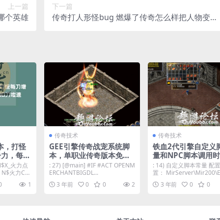
上一篇
下一篇
哪个英雄
传奇打人形怪bug 燃爆了传奇怎么样把人物变成
人形怪
传奇技术
传奇技术
本，打怪
GEE引擎传奇战宠系统脚
铁血2代引擎自定义
力，每1
本，单职业传奇版本免费
量和NPC脚本调用
升级战宠脚本范例。
法
N$X_火力点
: 27) [@main] #IF #ACT OPENM
: 14) 自定义脚本常量 
N$火力CD
ERCHANTBIGDL...
置： MirServer\Mir200\E.
0
1
3 年前
0
0
2
3 年前
0
0