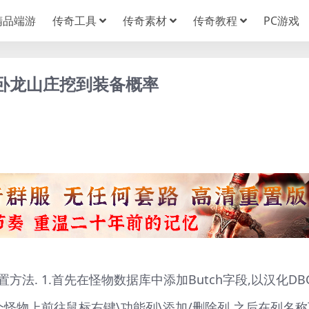
精品端游
传奇工具
传奇素材
传奇教程
PC游戏
过卧龙山庄挖到装备概率
法. 1.首先在怪物数据库中添加Butch字段,以汉化DB
个怪物上前往鼠标右键\功能列\添加/删除列.之后在列名称