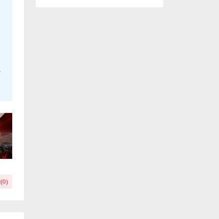
，
(
0
)