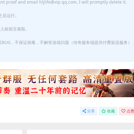
ant proof and email hljlife@vip.qq.com, I will promptly delete it.
F之后运行。
输入框留言索取。
证BUG，不保证病毒，不解答游戏问题（传奇服务端提供付费架设服务）
分享
收藏
点赞