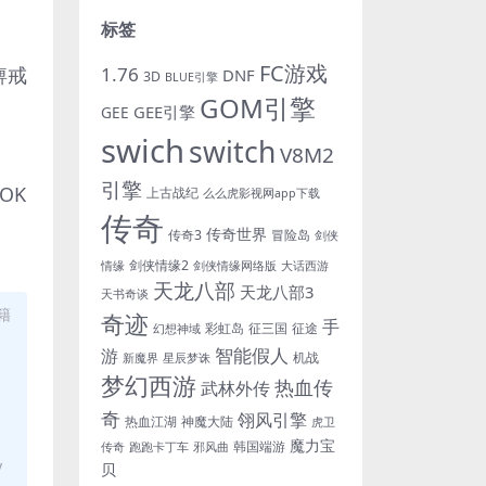
标签
FC游戏
麻痹戒
1.76
DNF
3D
BLUE引擎
GOM引擎
GEE引擎
GEE
swich
switch
V8M2
引擎
hOK
上古战纪
么么虎影视网app下载
传奇
传奇世界
传奇3
冒险岛
剑侠
剑侠情缘2
情缘
剑侠情缘网络版
大话西游
天龙八部
天龙八部3
天书奇谈
籍
奇迹
手
彩虹岛
征三国
征途
幻想神域
游
智能假人
机战
新魔界
星辰梦诛
梦幻西游
热血传
武林外传
奇
翎风引擎
热血江湖
神魔大陆
虎卫
魔力宝
韩国端游
传奇
跑跑卡丁车
邪风曲
y
贝