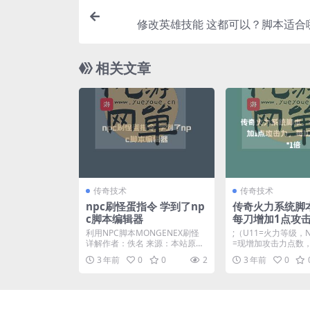
修改英雄技能 这都可以？脚本适合
相关文章
传奇技术
传奇技术
npc刷怪蛋指令 学到了np
传奇火力系统脚
c脚本编辑器
每刀增加1点攻击
00刀攻速*1倍
利用NPC脚本MONGENEX刷怪
;（U11=火力等级，
详解作者：佚名 来源：本站原创
=现增加攻击力点数，
前往数：更新时...
=每次击杀怪...
3 年前
0
0
2
3 年前
0