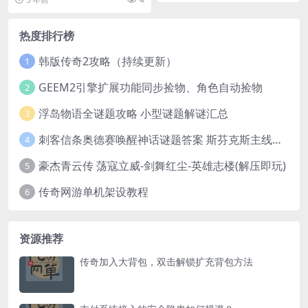
热度排行榜
韩版传奇2攻略（持续更新）
1
GEEM2引擎扩展功能同步捡物、角色自动捡物
2
浮岛物语全谜题攻略 小型谜题解谜汇总
3
刺客信条奥德赛唤醒神话谜题答案 斯芬克斯主线攻略
4
豪杰青云传 荡寇立威-剑舞红尘-英雄志楼(解压即玩)
5
传奇网游单机架设教程
6
资源推荐
传奇加入大背包，双击解锁扩充背包方法