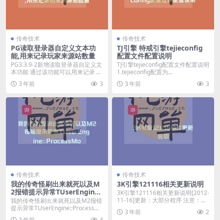
传奇技术
传奇技术
PG读取登录器自定义文本功
TJ引擎 特戒引擎tejieconfig
能,用来记录玩家来源站数量
配置文件配置说明
PG3.3.9-2新增读取登录器自定义文
TJ引擎tejieconfig配置文件配置说明
本功能 通过该功能可以用来记录 玩
1.tejieconfig配置为...
家来源...
3 年前
3
3 年前
3
传奇技术
传奇技术
我的传奇怪刷出来就死以及M
3K引擎121116相关更新说明
2报错提示异常TUserEngine::
3K引擎121116相关更新说明[2012-
ProcessMonsters8
11-16]更新：大部分程序 注意：...
我的传奇怪刷出来就死以及M2报错
提示异常TUserEngine::Process...
3 年前
2
3 年前
4