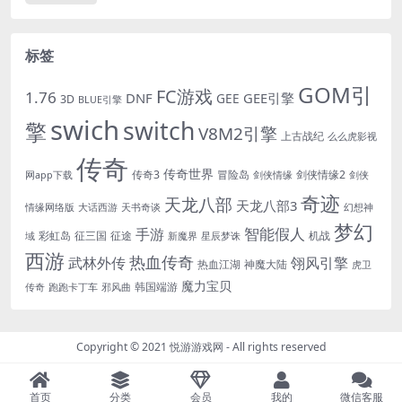
标签
GOM引
FC游戏
1.76
DNF
GEE引擎
GEE
3D
BLUE引擎
swich
switch
擎
V8M2引擎
上古战纪
么么虎影视
传奇
传奇世界
传奇3
冒险岛
剑侠情缘2
网app下载
剑侠情缘
剑侠
奇迹
天龙八部
天龙八部3
情缘网络版
大话西游
天书奇谈
幻想神
梦幻
手游
智能假人
彩虹岛
征三国
征途
机战
域
新魔界
星辰梦诛
西游
热血传奇
翎风引擎
武林外传
热血江湖
神魔大陆
虎卫
魔力宝贝
韩国端游
传奇
跑跑卡丁车
邪风曲
Copyright © 2021
悦游游戏网
- All rights reserved
首页
分类
会员
我的
微信客服