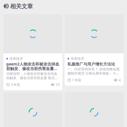
相关文章
传奇技术
传奇技术
geem2人物攻击和被攻击掉血
私服推广与用户增长方法论
前触发、修改当前伤害血量详
一、内容营销体系 1. 游戏攻略短视
解
频制作规范 ‌分镜头脚本模板‌： 0-5
功能说明：人物攻击和被攻击掉血
秒：...
前触发、修改当前伤害血量 格式：
1 年前
4
ChangeDam...
3 年前
10