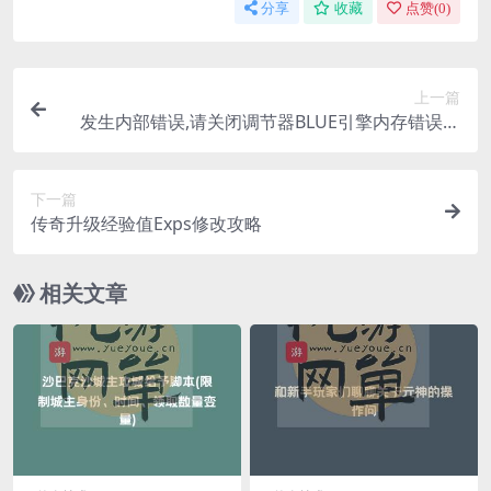
分享
收藏
点赞(
0
)
上一篇
发生内部错误,请关闭调节器BLUE引擎内存错误的
解决办法
下一篇
传奇升级经验值Exps修改攻略
相关文章