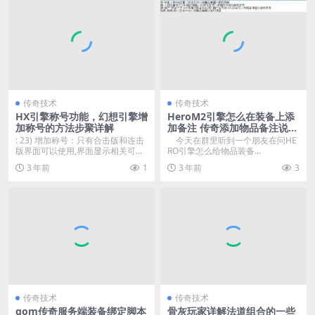
传奇技术
传奇技术
HX引擎称号功能，幻想引擎增
HeroM2引擎怎么在装备上添
加称号的方法步聚详解
加备注 传奇添加物品备注说明
的方法
: 23) 增加称号：只有合击版和连击
今天在群里听到一个朋友在问HE
版界面可以使用,界面显示相关可以
RO引擎怎么给物品装备...
自行调整G...
3 年前
1
3 年前
3
传奇技术
传奇技术
gom传奇服务端装备绑定脚本
骨灰玩家详解法道组合的一些