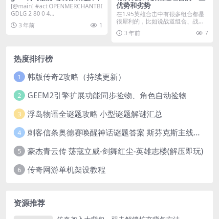
优势和劣势
[@main] #act OPENMERCHANTBI
GDLG 2 80 0 4...
在1.95英雄合击中有很多组合都是
很犀利的，比如说战道组合、战战
3 年前
1
组合以及道站战组...
3 年前
7
热度排行榜
韩版传奇2攻略（持续更新）
1
GEEM2引擎扩展功能同步捡物、角色自动捡物
2
浮岛物语全谜题攻略 小型谜题解谜汇总
3
刺客信条奥德赛唤醒神话谜题答案 斯芬克斯主线攻略
4
豪杰青云传 荡寇立威-剑舞红尘-英雄志楼(解压即玩)
5
传奇网游单机架设教程
6
资源推荐