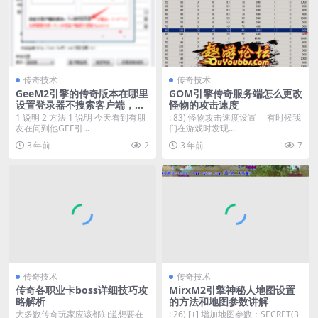
传奇技术
传奇技术
GeeM2引擎的传奇版本在哪里
GOM引擎传奇服务端怎么更改
设置登录器不搜索客户端，直
怪物的攻击速度
接更新微端？？
1 说明 2 方法 1 说明 今天看到有朋
: 83) 怪物攻击速度设置 有时候我
友在问到他GEE引...
们在游戏时发现...
3 年前
2
3 年前
7
传奇技术
传奇技术
传奇各职业卡boss详细技巧攻
MirxM2引擎神秘人地图设置
略解析
的方法和地图参数讲解
大多数传奇玩家应该都知道想要在
: 26) [+] 增加地图参数：SECRET(3