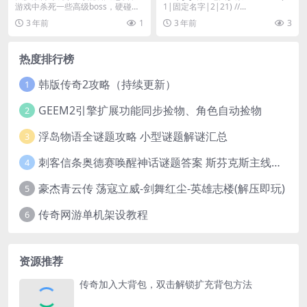
游戏中杀死一些高级boss，硬碰硬
1|固定名字|2|21) //...
是非常不且实际的...
3 年前
1
3 年前
3
热度排行榜
韩版传奇2攻略（持续更新）
1
GEEM2引擎扩展功能同步捡物、角色自动捡物
2
浮岛物语全谜题攻略 小型谜题解谜汇总
3
刺客信条奥德赛唤醒神话谜题答案 斯芬克斯主线攻略
4
豪杰青云传 荡寇立威-剑舞红尘-英雄志楼(解压即玩)
5
传奇网游单机架设教程
6
资源推荐
传奇加入大背包，双击解锁扩充背包方法