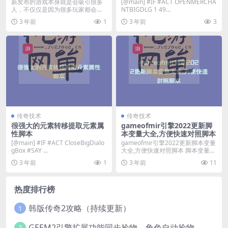
新发布的游戏本身就是会吸引很多
[@main] #IF #ACT OPENMERCHA
人，不仅仅是因为很多玩家都会选
NTBIGDLG 1 49...
择，更是因为在具体的...
3 年前
1
3 年前
3
传奇技术
传奇技术
很强大的元素转移提取元素属
gameofmir引擎2022更新脚
性脚本
本变量大全,方便快速对照脚本
[@main] #IF #ACT CloseBigDialo
gameofmir引擎2022更新脚本变量
gBox #SAY ...
大全,方便快速对照脚本 脚本变量
人物...
3 年前
1
3 年前
11
热度排行榜
韩版传奇2攻略（持续更新）
1
GEEM2引擎扩展功能同步捡物、角色自动捡物
2