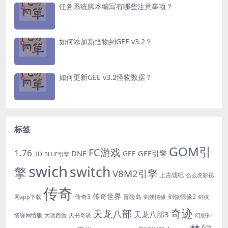
任务系统脚本编写有哪些注意事项？
如何添加新怪物到GEE v3.2？
如何更新GEE v3.2怪物数据？
标签
GOM引
FC游戏
1.76
DNF
GEE引擎
GEE
3D
BLUE引擎
swich
switch
擎
V8M2引擎
上古战纪
么么虎影视
传奇
传奇世界
传奇3
冒险岛
剑侠情缘2
网app下载
剑侠情缘
剑侠
奇迹
天龙八部
天龙八部3
情缘网络版
大话西游
天书奇谈
幻想神