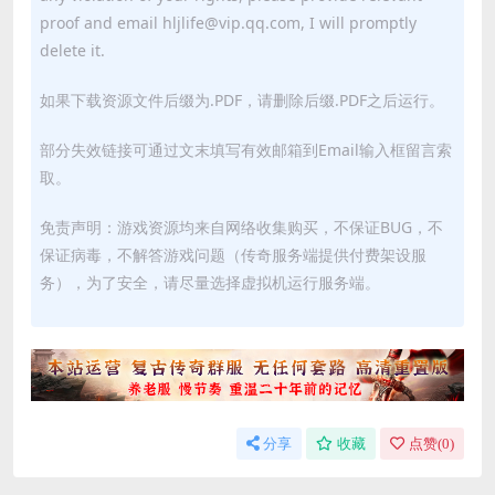
proof and email hljlife@vip.qq.com, I will promptly
delete it.
如果下载资源文件后缀为.PDF，请删除后缀.PDF之后运行。
部分失效链接可通过文末填写有效邮箱到Email输入框留言索
取。
免责声明：游戏资源均来自网络收集购买，不保证BUG，不
保证病毒，不解答游戏问题（传奇服务端提供付费架设服
务），为了安全，请尽量选择虚拟机运行服务端。
分享
收藏
点赞(
0
)