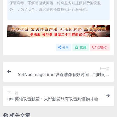
保证病毒，不解答游戏问题（传奇服务端提供付费架设服
务），为了安全，请尽量选择虚拟机运行服务端。
分享
收藏
点赞(
0
)
上一篇
SetNpcImageTime 设置雕像有效时间，到时间后
破碎
下一篇
gee英雄攻击触发：大部触发只有攻击到怪物才会
触发，有些魔法不
相关文章