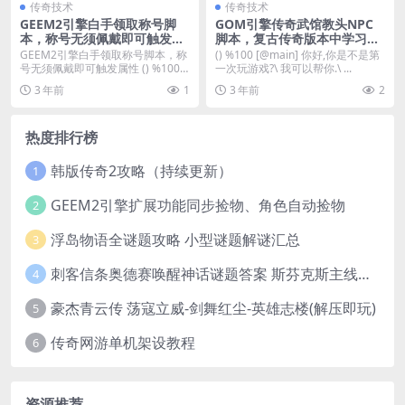
传奇技术
传奇技术
GEEM2引擎白手领取称号脚
GOM引擎传奇武馆教头NPC
本，称号无须佩戴即可触发属
脚本，复古传奇版本中学习玩
性
传奇的入门技巧
GEEM2引擎白手领取称号脚本，称
() %100 [@main] 你好,你是不是第
号无须佩戴即可触发属性 () %100
一次玩游戏?\ 我可以帮你.\ ...
[@M...
3 年前
1
3 年前
2
热度排行榜
韩版传奇2攻略（持续更新）
1
GEEM2引擎扩展功能同步捡物、角色自动捡物
2
浮岛物语全谜题攻略 小型谜题解谜汇总
3
刺客信条奥德赛唤醒神话谜题答案 斯芬克斯主线攻略
4
豪杰青云传 荡寇立威-剑舞红尘-英雄志楼(解压即玩)
5
传奇网游单机架设教程
6
资源推荐