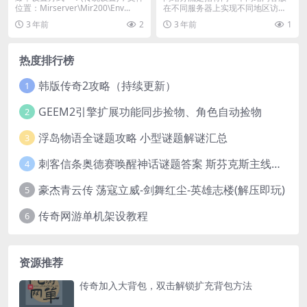
位置：Mirserver\Mir200\Env...
在不同服务器上实现不同地区访问
不同节点以分流流量达...
3 年前
2
3 年前
1
热度排行榜
韩版传奇2攻略（持续更新）
1
GEEM2引擎扩展功能同步捡物、角色自动捡物
2
浮岛物语全谜题攻略 小型谜题解谜汇总
3
刺客信条奥德赛唤醒神话谜题答案 斯芬克斯主线攻略
4
豪杰青云传 荡寇立威-剑舞红尘-英雄志楼(解压即玩)
5
传奇网游单机架设教程
6
资源推荐
传奇加入大背包，双击解锁扩充背包方法