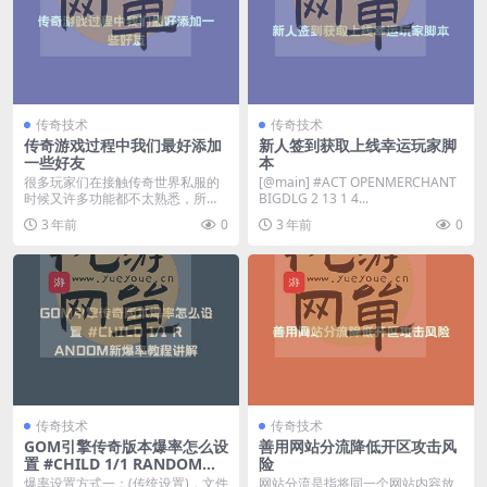
传奇技术
传奇技术
传奇游戏过程中我们最好添加
新人签到获取上线幸运玩家脚
一些好友
本
很多玩家们在接触传奇世界私服的
[@main] #ACT OPENMERCHANT
时候又许多功能都不太熟悉，所以
BIGDLG 2 13 1 4...
很多玩家们都是在进入...
3 年前
0
3 年前
0
传奇技术
传奇技术
GOM引擎传奇版本爆率怎么设
善用网站分流降低开区攻击风
置 #CHILD 1/1 RANDOM新
险
爆率教程讲解
爆率设置方式一：(传统设置)，文件
网站分流是指将同一个网站内容放