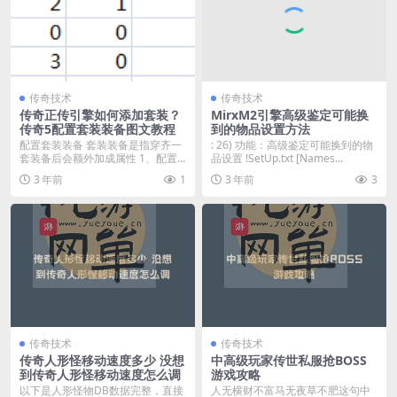
传奇技术
传奇技术
传奇正传引擎如何添加套装？
MirxM2引擎高级鉴定可能换
传奇5配置套装装备图文教程
到的物品设置方法
配置套装装备 套装装备是指穿齐一
: 26) 功能：高级鉴定可能换到的物
套装备后会额外加成属性 1、配置
品设置 !SetUp.txt [Names...
道具的配置表为I...
3 年前
1
3 年前
3
传奇技术
传奇技术
传奇人形怪移动速度多少 没想
中高级玩家传世私服抢BOSS
到传奇人形怪移动速度怎么调
游戏攻略
以下是人形怪物DB数据完整，直接
人无横财不富马无夜草不肥这句中