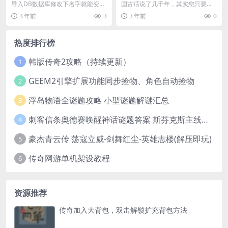
导入DB数据库修改下名字就能变成
国古话说了几千年，其实您只要仔
你游戏中特有的人...
细想一下，他说得并没...
3 年前
3
3 年前
0
热度排行榜
韩版传奇2攻略（持续更新）
1
GEEM2引擎扩展功能同步捡物、角色自动捡物
2
浮岛物语全谜题攻略 小型谜题解谜汇总
3
刺客信条奥德赛唤醒神话谜题答案 斯芬克斯主线攻略
4
豪杰青云传 荡寇立威-剑舞红尘-英雄志楼(解压即玩)
5
传奇网游单机架设教程
6
资源推荐
传奇加入大背包，双击解锁扩充背包方法