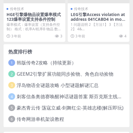
传奇技术
传奇技术
HGE引擎爆物品设置爆率模式
LEG引擎Access violation at
123爆率设置支持条件控制
address 041CABD4 in mod
ulc’mSystemModulc.dll’
爆率模式：爆率设置（支持条件控
1 问题说明 2 【方法1】 3 【方法
制） 格式：机率A/机率B 物品 数量
2】 4&...
变量名 检...
3 年前
3
3 年前
4
热度排行榜
韩版传奇2攻略（持续更新）
1
GEEM2引擎扩展功能同步捡物、角色自动捡物
2
浮岛物语全谜题攻略 小型谜题解谜汇总
3
刺客信条奥德赛唤醒神话谜题答案 斯芬克斯主线攻略
4
豪杰青云传 荡寇立威-剑舞红尘-英雄志楼(解压即玩)
5
传奇网游单机架设教程
6