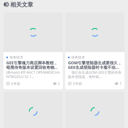
相关文章
传奇技术
传奇技术
GEE引擎魂力商店脚本教程，
GOM引擎登陆器生成要很久，
暗黑传奇版本设置回收奇物碎
GEE生成登陆器时卡着不动是
片讲解
怎么回事？
[@main] #IF #ACT OPENMERCHA
我们在生成GOM GEE引擎的传奇
NTBIGDLG 52 1...
版本登陆器，有时候...
3 年前
2
3 年前
1