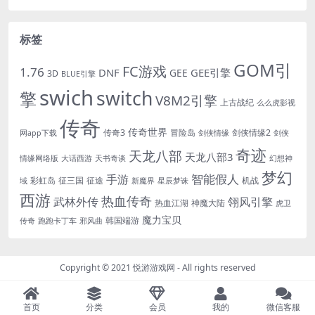
标签
GOM引
FC游戏
1.76
DNF
GEE引擎
GEE
3D
BLUE引擎
swich
switch
擎
V8M2引擎
上古战纪
么么虎影视
传奇
传奇世界
传奇3
冒险岛
剑侠情缘2
网app下载
剑侠情缘
剑侠
奇迹
天龙八部
天龙八部3
情缘网络版
大话西游
天书奇谈
幻想神
梦幻
手游
智能假人
彩虹岛
征三国
征途
机战
域
新魔界
星辰梦诛
西游
热血传奇
翎风引擎
武林外传
热血江湖
神魔大陆
虎卫
魔力宝贝
韩国端游
传奇
跑跑卡丁车
邪风曲
Copyright © 2021
悦游游戏网
- All rights reserved
首页
分类
会员
我的
微信客服