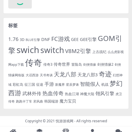
标签
GOM引
FC游戏
1.76
DNF
GEE引擎
GEE
3D
BLUE引擎
swich
switch
擎
V8M2引擎
上古战纪
么么虎影视
传奇
传奇世界
传奇3
冒险岛
剑侠情缘2
网app下载
剑侠情缘
剑侠
奇迹
天龙八部
天龙八部3
情缘网络版
大话西游
天书奇谈
幻想神
梦幻
手游
智能假人
彩虹岛
征三国
征途
机战
域
新魔界
星辰梦诛
西游
热血传奇
翎风引擎
武林外传
热血江湖
神魔大陆
虎卫
魔力宝贝
韩国端游
传奇
跑跑卡丁车
邪风曲
Copyright © 2021
悦游游戏网
- All rights reserved