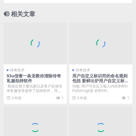
的解决办法
相关文章
传奇技术
传奇技术
93u信誉一条龙教你清除传奇
用户自定义标识符的命名规则
私服劫持软件
包括 新鲜出炉用户自定义标识
符是
根据近期大量玩家以及客户反馈传
功能: 用户可自定义输入内容@@In
奇私服登录器带了劫持软件，导致
PutStringX及 @@InP...
个人电脑...
3 年前
1
3 年前
1