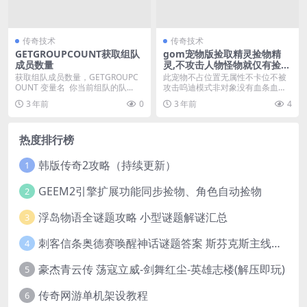
传奇技术
传奇技术
GETGROUPCOUNT获取组队
gom宠物版捡取精灵捡物精
成员数量
灵,不攻击人物怪物就仅有捡取
的功能
获取组队成员数量，GETGROUPC
此宠物不占位置无属性不卡位不被
OUNT 变量名 你当前组队的队...
攻击呜迪模式非对象没有血条血值
不攻击人物怪物就仅有...
3 年前
0
3 年前
4
热度排行榜
韩版传奇2攻略（持续更新）
1
GEEM2引擎扩展功能同步捡物、角色自动捡物
2
浮岛物语全谜题攻略 小型谜题解谜汇总
3
刺客信条奥德赛唤醒神话谜题答案 斯芬克斯主线攻略
4
豪杰青云传 荡寇立威-剑舞红尘-英雄志楼(解压即玩)
5
传奇网游单机架设教程
6