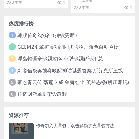
3 年前
1
3 年前
1
热度排行榜
韩版传奇2攻略（持续更新）
1
GEEM2引擎扩展功能同步捡物、角色自动捡物
2
浮岛物语全谜题攻略 小型谜题解谜汇总
3
刺客信条奥德赛唤醒神话谜题答案 斯芬克斯主线攻略
4
豪杰青云传 荡寇立威-剑舞红尘-英雄志楼(解压即玩)
5
传奇网游单机架设教程
6
资源推荐
传奇加入大背包，双击解锁扩充背包方法