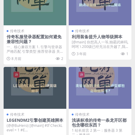
传奇技术
传奇技术
传奇私服登录器配置如何避免
利用装备提升人物等级脚本
兼容性问题？
[@main] 你想高人一等,独霸武林吗,
呵呵 \ 200级已经无法在升越了,我...
‌一、核心兼容方案‌ ‌1. 引擎与登录器
严格匹配‌ 引擎类型 推荐登录器 关
3 年前
1
键...
8 月前
2
传奇技术
传奇技术
LEGENDM2引擎创建英雄脚本
浅谈标准的传奇一条龙开区都
包含哪些东西？
(@@BuHero) [@main] #If CheckL
evel = 1 #E...
1 站长前言 2 第一：服务器 3 第
二：服务端 ...