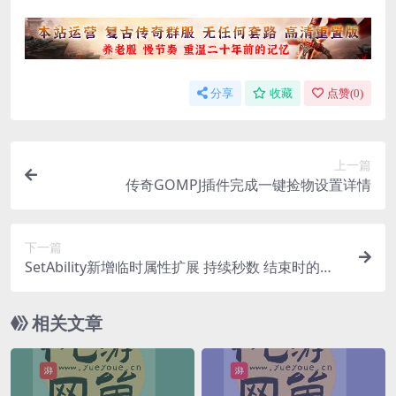
分享
收藏
点赞(
0
)
上一篇
传奇GOMPJ插件完成一键捡物设置详情
下一篇
SetAbility新增临时属性扩展 持续秒数 结束时的提
示字符(留空不
相关文章