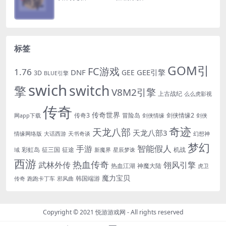
标签
GOM引
FC游戏
1.76
DNF
GEE引擎
GEE
3D
BLUE引擎
swich
switch
擎
V8M2引擎
上古战纪
么么虎影视
传奇
传奇世界
传奇3
冒险岛
剑侠情缘2
网app下载
剑侠情缘
剑侠
奇迹
天龙八部
天龙八部3
情缘网络版
大话西游
天书奇谈
幻想神
梦幻
手游
智能假人
彩虹岛
征三国
征途
机战
域
新魔界
星辰梦诛
西游
热血传奇
翎风引擎
武林外传
热血江湖
神魔大陆
虎卫
魔力宝贝
韩国端游
传奇
跑跑卡丁车
邪风曲
Copyright © 2021
悦游游戏网
- All rights reserved