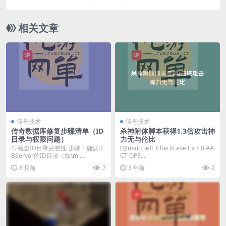
印的解决办法
相关文章
传奇技术
传奇技术
传奇数据库修复步骤清单（ID
杀神附体脚本获得1.3倍攻击神
目录与权限问题）
力无与伦比
1. ‌检查ID目录完整性‌ ‌步骤‌：确认D
[@main] #IF CheckLevelEx > 0 #A
BServer的ID目录（如\mi...
CT OPE...
8 月前
7
3 年前
2