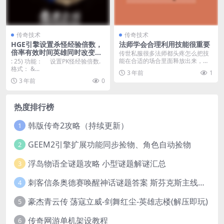
传奇技术
传奇技术
HGE引擎设置杀怪经验倍数，
法师学会合理利用技能很重要
倍率有效时间英雄同时改变倍
传世私服很多法师都头疼怎么把技
率
能在合适的场合里面释放出来，毕
: 25) 功能： 设置PK怪经验倍数.
竟法师的魔法伤害有的...
格式： &...
3 年前
1
3 年前
0
热度排行榜
韩版传奇2攻略（持续更新）
1
GEEM2引擎扩展功能同步捡物、角色自动捡物
2
浮岛物语全谜题攻略 小型谜题解谜汇总
3
刺客信条奥德赛唤醒神话谜题答案 斯芬克斯主线攻略
4
豪杰青云传 荡寇立威-剑舞红尘-英雄志楼(解压即玩)
5
传奇网游单机架设教程
6