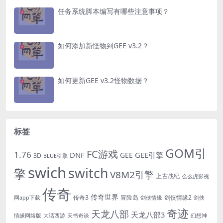
任务系统脚本编写有哪些注意事项？
如何添加新怪物到GEE v3.2？
如何更新GEE v3.2怪物数据？
标签
GOM引
FC游戏
1.76
DNF
GEE引擎
GEE
3D
BLUE引擎
swich
switch
擎
V8M2引擎
上古战纪
么么虎影视
传奇
传奇世界
传奇3
冒险岛
剑侠情缘2
网app下载
剑侠情缘
剑侠
奇迹
天龙八部
天龙八部3
情缘网络版
大话西游
天书奇谈
幻想神