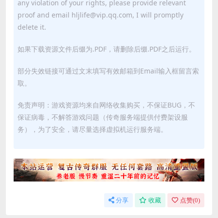
any violation of your rights, please provide relevant
proof and email hljlife@vip.qq.com, I will promptly
delete it.
如果下载资源文件后缀为.PDF，请删除后缀.PDF之后运行。
部分失效链接可通过文末填写有效邮箱到Email输入框留言索
取。
免责声明：游戏资源均来自网络收集购买，不保证BUG，不
保证病毒，不解答游戏问题（传奇服务端提供付费架设服
务），为了安全，请尽量选择虚拟机运行服务端。
分享
收藏
点赞(
0
)