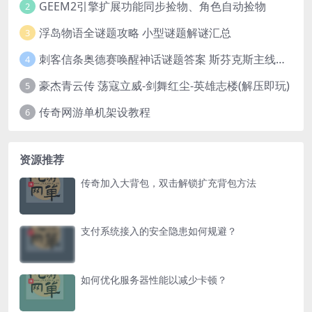
GEEM2引擎扩展功能同步捡物、角色自动捡物
2
浮岛物语全谜题攻略 小型谜题解谜汇总
3
刺客信条奥德赛唤醒神话谜题答案 斯芬克斯主线攻略
4
豪杰青云传 荡寇立威-剑舞红尘-英雄志楼(解压即玩)
5
传奇网游单机架设教程
6
资源推荐
传奇加入大背包，双击解锁扩充背包方法
支付系统接入的安全隐患如何规避？
如何优化服务器性能以减少卡顿？