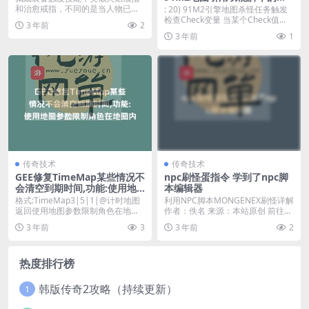
法
和治愈戒指，不同的是当人物已经
: 20) 91M2引擎地图杀怪任务触发
学习了技能则不触发增...
检查Check变量 当某个Check值...
3 年前
2
3 年前
1
传奇技术
传奇技术
GEE修复TimeMap某些情况不
npc刷怪蛋指令 学到了npc脚
会清空到期时间,功能:使用地
本编辑器
图参数限制角色在地图内时间
格式:TimeMap3|5|1|@计时地图
利用NPC脚本MONGENEX刷怪详解
返回使用地图参数限制角色在地图
作者：佚名 来源：本站原创 前往
内时间,...
数：更新时...
3 年前
3
3 年前
2
热度排行榜
韩版传奇2攻略（持续更新）
1