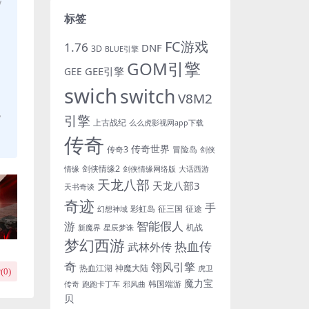
y
标签
FC游戏
1.76
DNF
3D
BLUE引擎
GOM引擎
GEE引擎
GEE
swich
switch
V8M2
，
引擎
上古战纪
么么虎影视网app下载
传奇
传奇世界
传奇3
冒险岛
剑侠
剑侠情缘2
情缘
剑侠情缘网络版
大话西游
天龙八部
天龙八部3
天书奇谈
奇迹
手
彩虹岛
征三国
征途
幻想神域
游
智能假人
机战
新魔界
星辰梦诛
梦幻西游
热血传
武林外传
奇
翎风引擎
热血江湖
神魔大陆
虎卫
(
0
)
魔力宝
韩国端游
传奇
跑跑卡丁车
邪风曲
贝