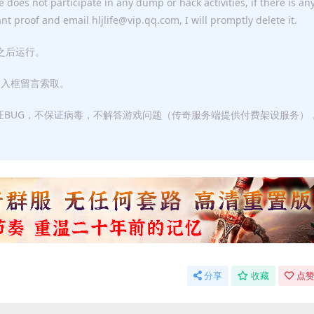
 does not participate in any dump or hack activities, if there is an
ant proof and email hljlife@vip.qq.com, I will promptly delete it.
F之后运行。
输入框留言索取。
证BUG，不保证病毒，不解答游戏问题（传奇服务端提供付费架设服务）
分享
收藏
点赞