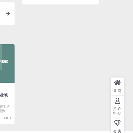
首页
业实
用技能
用户
看到小
中心
..
1
会员