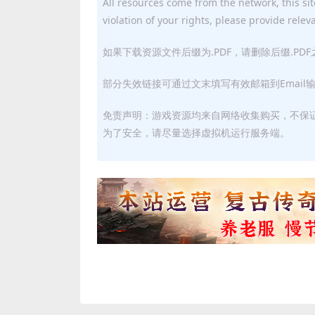
All resources come from the network, this site
violation of your rights, please provide relev
如果下载资源文件后缀为.PDF，请删除后缀.PD
部分失效链接可通过文末填写有效邮箱到Email
免责声明：游戏资源均来自网络收集购买，不保
为了安全，请尽量选择虚拟机运行服务端。