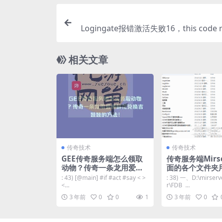
Logingate报错激活失败16，this code r
vaild se
相关文章
传奇技术
传奇技术
GEE传奇服务端怎么领取
传奇服务端Mirse
动物？传奇一条龙用爱情
面的各个文件夹
鲜花兑换吉娃娃的方法！
: 43) [@main] #if #act #say < >
: 38) 一、D:\mirser
<...
r\FDB ...
3 年前
0
0
1
3 年前
0