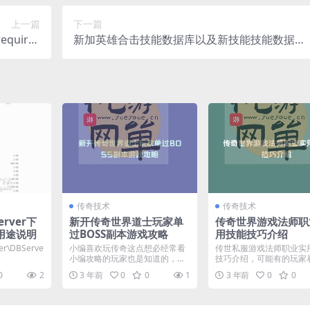
上一篇
下一篇
equires
新加英雄合击技能数据库以及新技能技能数据库
rial num
DB代码
传奇技术
传奇技术
rver下
新开传奇世界道士玩家单
传奇世界游戏法师职
用途说明
过BOSS副本游戏攻略
用技能技巧介绍
ver\DBServe
小编喜欢玩传奇这点想必经常看
传世私服游戏法师职业实
小编攻略的玩家也是知道的，很
技巧介绍，可能有的玩家
多时候小编能够为了通关一...
编这篇攻略的标题之后会觉.
0
2
3 年前
0
0
1
3 年前
0
0