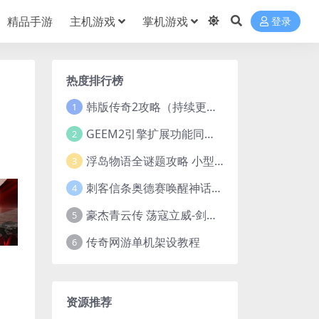
精品手游
主机游戏
掌机游戏
登录
热度排行榜
韩版传奇2攻略（持续更新）
1
GEEM2引擎扩展功能同步捡物、角色自动捡物
2
浮岛物语全谜题攻略 小型谜题解谜汇总
3
刺客信条奥德赛唤醒神话谜题答案 斯芬克斯主线攻略
4
豪杰青云传 荡寇立威-剑舞红尘-英雄志楼(解压即玩)
5
传奇网游单机架设教程
6
资源推荐