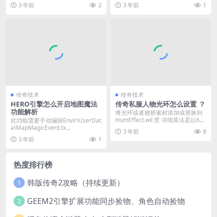
件放入服务端的\...
3 年前
2
3 年前
1
传奇技术
传奇技术
HERO引擎怎么开启地图魔法
传奇私服人物光环怎么设置 ？
功能解析
将光环或者翅膀素材添加或替换到
HumEffect.wil 里 详细算法是以60
此功能需要手动编辑Envir\UserDat
0...
a\MapMagicEvent.tx...
3 年前
8
3 年前
1
热度排行榜
韩版传奇2攻略（持续更新）
1
GEEM2引擎扩展功能同步捡物、角色自动捡物
2