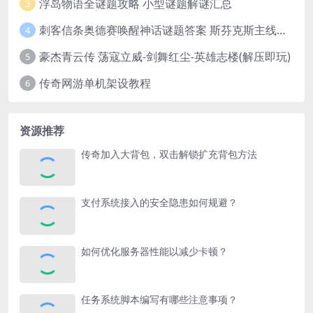
浮岛物语全谜题攻略 小型谜题解谜汇总
3
刺客信条奥德赛唤醒神话谜题答案 斯芬克斯主线攻略
4
豪杰青云传 荡寇立威-剑舞红尘-英雄志楼(解压即玩)
5
传奇网游单机架设教程
6
资源推荐
传奇加入大背包，双击解锁扩充背包方法
支付系统接入的安全隐患如何规避？
如何优化服务器性能以减少卡顿？
任务系统脚本编写有哪些注意事项？