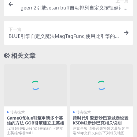
上一篇
geem2引擎setarrbuff自动排列自定义按钮倒计时
触发
下一篇
BLUE引擎自定义魔法MagTagFunc,使用此引擎的
朋友也可以Diy魔法了
相关文章
传奇技术
传奇技术
GameOfBlue引擎申请多个英
跨时代引擎新沙巴克城堡设置
雄的方法 GOB引擎建立主英雄
KSDM2新沙巴克相关说明
: 24) (@@BuHero) [@main] <建立
注意事项 请务必先将盛大最新客户
主英雄/@@buH...
端Map文件夹内的下列相关地图文