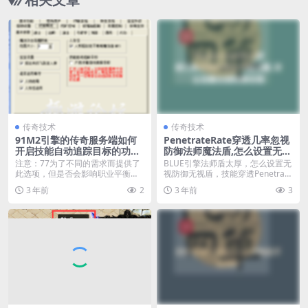
传奇技术
传奇技术
91M2引擎的传奇服务端如何
PenetrateRate穿透几率忽视
开启技能自动追踪目标的功
防御法师魔法盾,怎么设置无视
能？
防御无视
注意：77为了不同的需求而提供了
BLUE引擎法师盾太厚，怎么设置无
此选项，但是否会影响职业平衡请
视防御无视盾，技能穿透Penetrate
版本作者自行斟酌（...
ma...
3 年前
2
3 年前
3