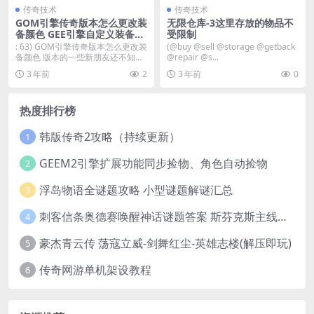
传奇技术
传奇技术
GOM引擎传奇版本怎么更改装
无限仓库-3这里存放的物品不
备颜色 GEE引擎自定义装备颜
受限制
色的方法分享
: 63) GOM引擎传奇版本怎么更改装
(@buy @sell @storage @getback
备颜色 版本的一些新朋友还不知道
@repair @s...
怎么修改...
3 年前
2
3 年前
0
热度排行榜
韩版传奇2攻略（持续更新）
1
GEEM2引擎扩展功能同步捡物、角色自动捡物
2
浮岛物语全谜题攻略 小型谜题解谜汇总
3
刺客信条奥德赛唤醒神话谜题答案 斯芬克斯主线攻略
4
豪杰青云传 荡寇立威-剑舞红尘-英雄志楼(解压即玩)
5
传奇网游单机架设教程
6