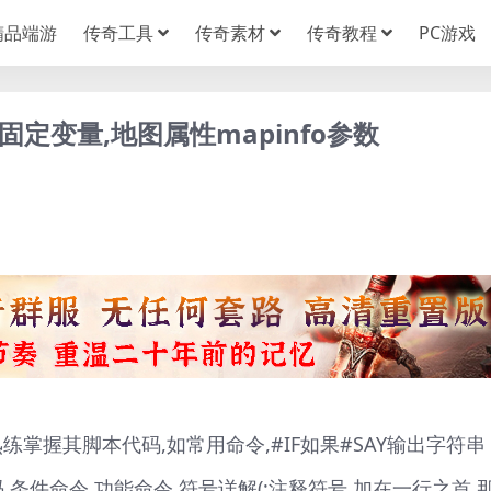
精品端游
传奇工具
传奇素材
传奇教程
PC游戏
固定变量,地图属性mapinfo参数
掌握其脚本代码,如常用命令,#IF如果#SAY输出字符串
码,条件命令,功能命令,符号详解(;注释符号,加在一行之首,