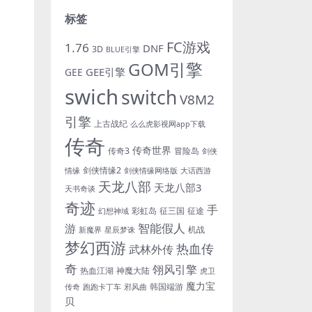
标签
FC游戏
1.76
DNF
3D
BLUE引擎
GOM引擎
GEE引擎
GEE
swich
switch
V8M2
引擎
上古战纪
么么虎影视网app下载
传奇
传奇世界
传奇3
冒险岛
剑侠
剑侠情缘2
情缘
剑侠情缘网络版
大话西游
天龙八部
天龙八部3
天书奇谈
奇迹
手
彩虹岛
征三国
征途
幻想神域
游
智能假人
机战
新魔界
星辰梦诛
梦幻西游
热血传
武林外传
奇
翎风引擎
热血江湖
神魔大陆
虎卫
魔力宝
韩国端游
传奇
跑跑卡丁车
邪风曲
贝