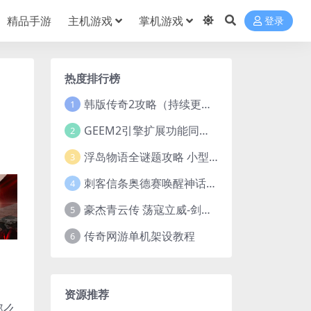
精品手游
主机游戏
掌机游戏
登录
热度排行榜
韩版传奇2攻略（持续更新）
1
GEEM2引擎扩展功能同步捡物、角色自动捡物
2
浮岛物语全谜题攻略 小型谜题解谜汇总
3
刺客信条奥德赛唤醒神话谜题答案 斯芬克斯主线攻略
4
豪杰青云传 荡寇立威-剑舞红尘-英雄志楼(解压即玩)
5
传奇网游单机架设教程
6
资源推荐
那么