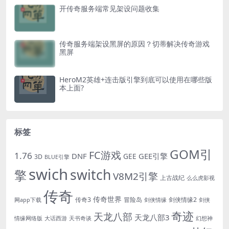
开传奇服务端常见架设问题收集
传奇服务端架设黑屏的原因？切蒂解决传奇游戏
黑屏
HeroM2英雄+连击版引擎到底可以使用在哪些版
本上面?
标签
GOM引
FC游戏
1.76
DNF
GEE引擎
GEE
3D
BLUE引擎
swich
switch
擎
V8M2引擎
上古战纪
么么虎影视
传奇
传奇世界
传奇3
冒险岛
剑侠情缘2
网app下载
剑侠情缘
剑侠
奇迹
天龙八部
天龙八部3
情缘网络版
大话西游
天书奇谈
幻想神