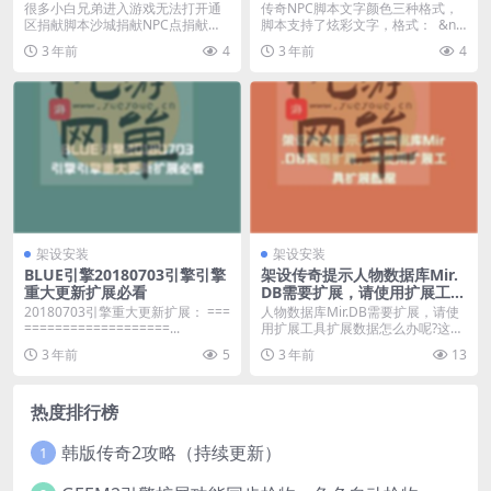
了炫彩文
很多小白兄弟进入游戏无法打开通
传奇NPC脚本文字颜色三种格式，
区捐献脚本沙城捐献NPC点捐献没
脚本支持了炫彩文字，格式： &nb
反应的原因还以为是...
s...
3 年前
4
3 年前
4
架设安装
架设安装
BLUE引擎20180703引擎引擎
架设传奇提示人物数据库Mir.
重大更新扩展必看
DB需要扩展，请使用扩展工具
扩展数据
20180703引擎重大更新扩展： ===
人物数据库Mir.DB需要扩展，请使
===================...
用扩展工具扩展数据怎么办呢?这是
很常见的一种...
3 年前
5
3 年前
13
热度排行榜
韩版传奇2攻略（持续更新）
1