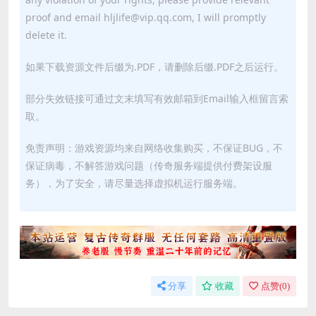
proof and email hljlife@vip.qq.com, I will promptly
delete it.
如果下载资源文件后缀为.PDF，请删除后缀.PDF之后运行。
部分失效链接可通过文末填写有效邮箱到Email输入框留言索
取。
免责声明：游戏资源均来自网络收集购买，不保证BUG，不
保证病毒，不解答游戏问题（传奇服务端提供付费架设服
务），为了安全，请尽量选择虚拟机运行服务端。
分享
收藏
点赞(
0
)