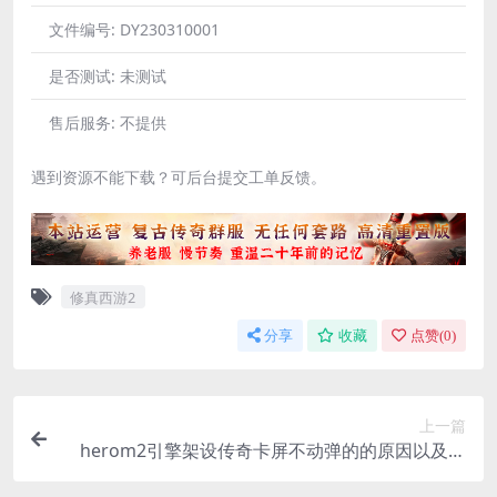
文件编号:
DY230310001
是否测试:
未测试
售后服务:
不提供
遇到资源不能下载？可后台提交工单反馈。
修真西游2
分享
收藏
点赞(
0
)
上一篇
herom2引擎架设传奇卡屏不动弹的的原因以及解
决办法