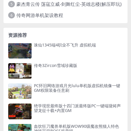
豪杰青云传 荡寇立威-剑舞红尘-英雄志楼(解压即玩)
5
传奇网游单机架设教程
6
资源推荐
诛仙1345端4职业不飞升 虚拟机端
传奇3Zircon雪域珍藏版
PC怀旧网络游戏月光lulu单机版虚拟机镜像一键
GM权限装备任意刷
绝学现世最终版十四门派最终版PC一键端珑铸声
望龙征十载+内置GM
血饮狂刀魔兽单机版WOW90级魔改熊猫人特色
神技宝箱BOSS超变端