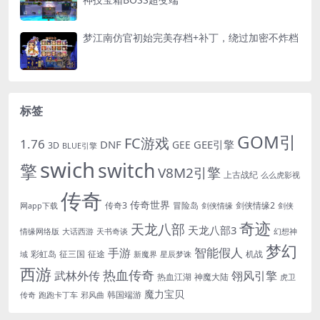
梦江南仿官初始完美存档+补丁，绕过加密不炸档
标签
GOM引
FC游戏
1.76
DNF
GEE引擎
GEE
3D
BLUE引擎
swich
switch
擎
V8M2引擎
上古战纪
么么虎影视
传奇
传奇世界
传奇3
冒险岛
剑侠情缘2
网app下载
剑侠情缘
剑侠
奇迹
天龙八部
天龙八部3
情缘网络版
大话西游
天书奇谈
幻想神
梦幻
手游
智能假人
彩虹岛
征三国
征途
机战
域
新魔界
星辰梦诛
西游
热血传奇
翎风引擎
武林外传
热血江湖
神魔大陆
虎卫
魔力宝贝
韩国端游
传奇
跑跑卡丁车
邪风曲