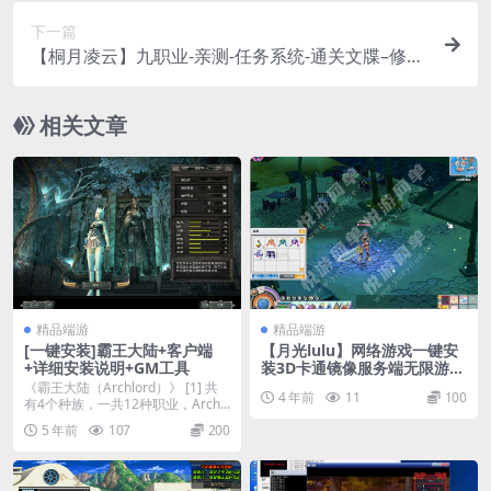
下一篇
【桐月凌云】九职业-亲测-任务系统-通关文牒–修复
版【GEE引擎】
相关文章
精品端游
精品端游
[一键安装]霸王大陆+客户端
【月光lulu】网络游戏一键安
+详细安装说明+GM工具
装3D卡通镜像服务端无限游戏
币刷装备【附视频教程】
《霸王大陆（Archlord）》 [1] 共
4 年前
11
100
有4个种族，一共12种职业，Arch...
5 年前
107
200