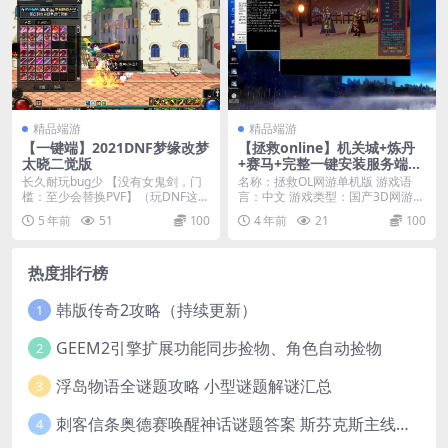
精品端游
精品端游
【一键端】2021DNF梦缘改梦
【拯救online】机关城+炼丹
太晓二觉版
+赛马+完整一键安装服务端
+客户端+图文教程+视频教程
长久耐玩bug少 【没有女鬼剑，门
名称：拯救OL网游单机版 游戏语
槛：至少会替换PVF】（玩DNF这都
言：中文 游戏类型：国产3D网游
不会，我也...
游戏版本：一键...
5 年前
51
100
4 年前
21
100
热度排行榜
韩版传奇2攻略（持续更新）
1
GEEM2引擎扩展功能同步捡物、角色自动捡物
2
浮岛物语全谜题攻略 小型谜题解谜汇总
3
刺客信条奥德赛唤醒神话谜题答案 斯芬克斯主线攻略
4