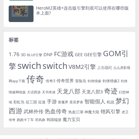
HeroM2英雄+连击版引擎到底可以使用在哪些版
本上面?
标签
GOM引
FC游戏
1.76
DNF
GEE引擎
GEE
3D
BLUE引擎
swich
switch
擎
V8M2引擎
上古战纪
么么虎影视
传奇
传奇世界
传奇3
冒险岛
剑侠情缘2
网app下载
剑侠情缘
剑侠
奇迹
天龙八部
天龙八部3
情缘网络版
大话西游
天书奇谈
幻想神
梦幻
手游
智能假人
彩虹岛
征三国
征途
机战
域
新魔界
星辰梦诛
西游
热血传奇
翎风引擎
武林外传
热血江湖
神魔大陆
虎卫
魔力宝贝
韩国端游
传奇
跑跑卡丁车
邪风曲