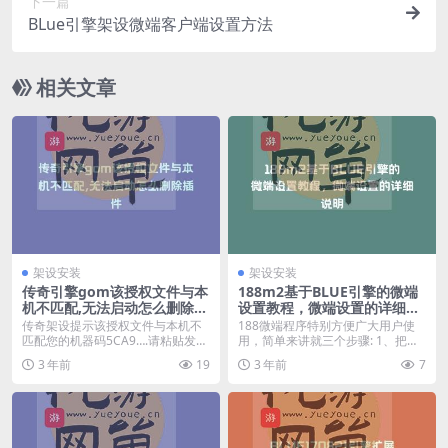
下一篇
BLue引擎架设微端客户端设置方法
相关文章
架设安装
架设安装
传奇引擎gom该授权文件与本
188m2基于BLUE引擎的微端
机不匹配,无法启动怎么删除插
设置教程，微端设置的详细说
件
明
传奇架设提示该授权文件与本机不
188微端程序特别方便广大用户使
匹配您的机器码5CA9….请粘贴发给
用，简单来讲就三个步骤: 1、把服
作...
务器打开...
3 年前
19
3 年前
7