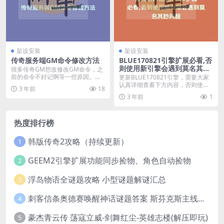
架设安装
架设安装
传奇服务端GM命令修改方法
BLUE170821引擎扩展必看,否
则使用新引擎会遇到莫名其妙
很多传奇GM想改修改GM命令，之
问题
前的命令不好记啊等一些原因。今
更新BLUE170821引擎，需要大家
天给大家说下传奇游...
认真详细查看下方内容，否则使用
3 年前
18
新引擎会遇到...
3 年前
1
热度排行榜
韩版传奇2攻略（持续更新）
1
GEEM2引擎扩展功能同步捡物、角色自动捡物
2
浮岛物语全谜题攻略 小型谜题解谜汇总
3
刺客信条奥德赛唤醒神话谜题答案 斯芬克斯主线攻略
4
豪杰青云传 荡寇立威-剑舞红尘-英雄志楼(解压即玩)
5