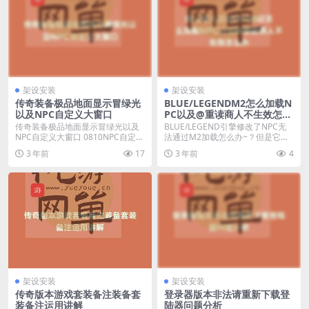
架设安装
架设安装
传奇装备极品地面显示冒绿光
BLUE/LEGENDM2怎么加载N
以及NPC自定义大窗口
PC以及@重读商人不生效怎么
办
传奇装备极品地面显示冒绿光以及
BLUE/LEGEND引擎修改了NPC无
NPC自定义大窗口 0810NPC自定义
法通过M2加载怎么办~？但是它还
大窗口 格...
是可以用...
3 年前
17
3 年前
4
架设安装
架设安装
传奇版本游戏套装备注装备套
登录器版本非法请重新下载登
装备注运用讲解
陆器问题分析