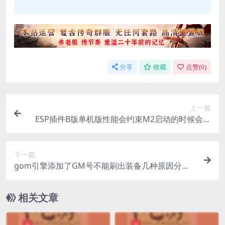
分享
收藏
点赞(
0
)
上一篇
ESP插件B版单机版性能会约束M2启动的时候会卡
很久等
下一篇
gom引擎添加了GM号不能刷出装备几种原因分析
解答
相关文章