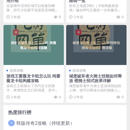
用介绍
路线一览
在游戏中沼泽区域可以收集到树
欺诈之地是DBG（卡组构建类游
脓，但不少玩家不知道英灵神殿树
戏）融合RPG元素的一次有趣尝
脓有什么用，其实用处还...
试，在游戏里玩家面对...
3 年前
8
3 年前
0
游戏攻略
游戏攻略
游戏王蔷薇龙卡组怎么玩 纯蔷
城堡破坏者火骑士技能如何释
薇龙卡组构建攻略
放 橙骑士招式效果详解
游戏王之前推出了历代女主的新
城堡破坏者中火骑士是游戏初始的
卡，来增加女主们的强度，其中就
人物，他可以释放火焰灼烧敌人，
有为十六夜秋突出的蔷薇...
魔法效果十分酷炫伤害...
3 年前
4
3 年前
0
热度排行榜
韩版传奇2攻略（持续更新）
1