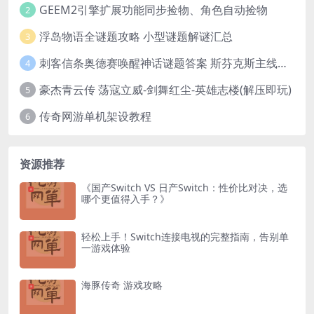
GEEM2引擎扩展功能同步捡物、角色自动捡物
2
浮岛物语全谜题攻略 小型谜题解谜汇总
3
刺客信条奥德赛唤醒神话谜题答案 斯芬克斯主线攻略
4
豪杰青云传 荡寇立威-剑舞红尘-英雄志楼(解压即玩)
5
传奇网游单机架设教程
6
资源推荐
《国产Switch VS 日产Switch：性价比对决，选
哪个更值得入手？》
轻松上手！Switch连接电视的完整指南，告别单
一游戏体验
海豚传奇 游戏攻略