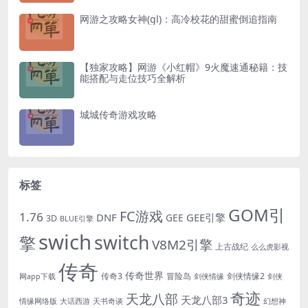
网游之攻略女神(gl)：高冷校花的甜蜜倒追指南
【独家攻略】网游《小红帽》9火魔速通秘籍：技
能搭配与走位技巧全解析
城城传奇游戏攻略
标签
GOM引
FC游戏
1.76
DNF
GEE引擎
GEE
3D
BLUE引擎
swich
switch
擎
V8M2引擎
上古战纪
么么虎影视
传奇
传奇世界
传奇3
冒险岛
剑侠情缘2
网app下载
剑侠情缘
剑侠
奇迹
天龙八部
天龙八部3
情缘网络版
大话西游
天书奇谈
幻想神