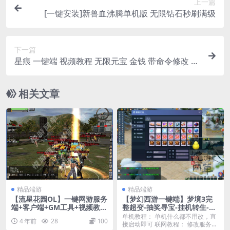
上一篇
[一键安装]新兽血沸腾单机版 无限钻石秒刷满级
下一篇
星痕 一键端 视频教程 无限元宝 金钱 带命令修改 经
验倍率可调
相关文章
精品端游
精品端游
【流星花园OL】一键网游服务
【梦幻西游一键端】梦境3完
端+客户端+GM工具+视频教程
整超变-抽奖寻宝-挂机转生-定
+架设工具
制称号雕像-便捷挂机
单机教程： 单机什么都不用改，直
4 年前
28
100
接启动即可 联网教程： 修改服务端