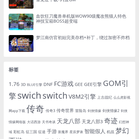
血饮狂刀魔兽单机版WOW90级魔改熊猫人特色
神技宝箱BOSS超变端
梦江南仿官初始完美存档+补丁，绕过加密不炸档
标签
GOM引
FC游戏
1.76
DNF
GEE引擎
GEE
3D
BLUE引擎
swich
switch
擎
V8M2引擎
上古战纪
么么虎影视
传奇
传奇世界
传奇3
冒险岛
剑侠情缘2
网app下载
剑侠情缘
剑侠
奇迹
天龙八部
天龙八部3
情缘网络版
大话西游
天书奇谈
幻想神
梦幻
手游
智能假人
彩虹岛
征三国
征途
机战
域
新魔界
星辰梦诛