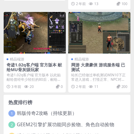
下的confi...
2 年前
13
100
精品端游
精品端游
奇迹1.02q客户端 官方版本 献
网游 大唐豪侠 游戏服务端 已
给MU骨灰级玩家
测试
奇迹1.02q客户端 官方版本 以此贴
站长已经做过单机测试WIN10下正
献给曾经年少轻狂的80后，献给M
常进入游戏，打怪正常、NPC对话
U的骨灰玩...
正常。其他的没...
3 年前
20
0
2 年前
11
200
热度排行榜
韩版传奇2攻略（持续更新）
1
GEEM2引擎扩展功能同步捡物、角色自动捡物
2