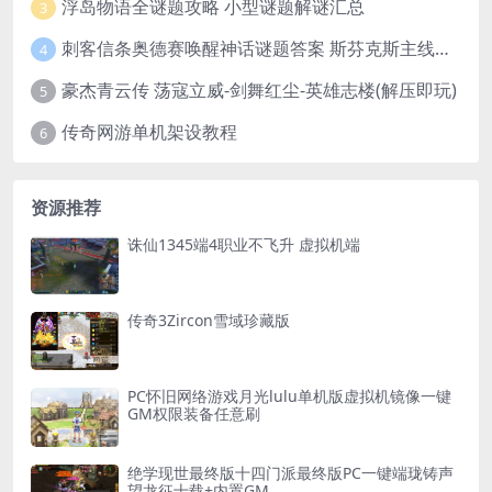
浮岛物语全谜题攻略 小型谜题解谜汇总
3
刺客信条奥德赛唤醒神话谜题答案 斯芬克斯主线攻略
4
豪杰青云传 荡寇立威-剑舞红尘-英雄志楼(解压即玩)
5
传奇网游单机架设教程
6
资源推荐
诛仙1345端4职业不飞升 虚拟机端
传奇3Zircon雪域珍藏版
PC怀旧网络游戏月光lulu单机版虚拟机镜像一键
GM权限装备任意刷
绝学现世最终版十四门派最终版PC一键端珑铸声
望龙征十载+内置GM